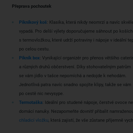
Přeprava pochoutek
Piknikový koš
: Klasika, která nikdy neomrzí a navíc skvěl
vypadá. Pro delší výlety doporučujeme sáhnout po koších
s termovložkou, které udrží potraviny i nápoje v ideální te
po celou cestu.
Piknik box
: Vynikající organizér pro přenos většího cater
a různých druhů občerstvení. Díky stohovatelným patrům
se vám jídlo v tašce nepomíchá a nedojde k nehodám.
Jednotlivá patra navíc snadno spojíte klipy, takže se vám
po cestě nic nevysype.
Termotaška
: Ideální pro studené nápoje, čerstvé ovoce n
domácí nanuky. Nezapomeňte dovnitř přibalit namraženo
chladicí vložku
, která zajistí, že vše zůstane příjemně v