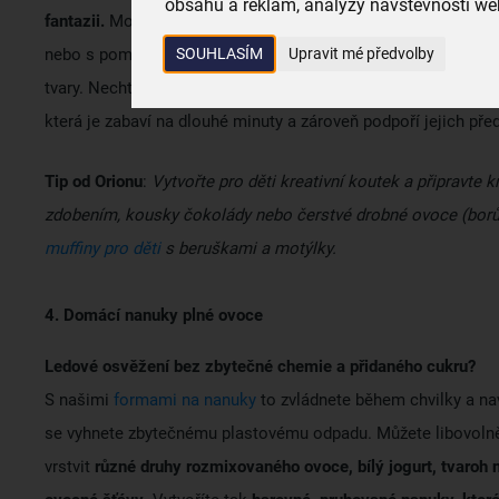
obsahu a reklam, analýzy návštěvnosti web
fantazii.
Mohou si je samy doladit, použít ovoce, cukrové zd
SOUHLASÍM
Upravit mé předvolby
nebo s pomocí drobných
vykrajovátek
vytvořit z marcipánu h
tvary. Nechte děti, ať se vyřádí. Zdobení je pro ně skvělá aktivi
která je zabaví na dlouhé minuty a zároveň podpoří jejich př
Tip od Orionu
:
Vytvořte pro děti kreativní koutek a připravte 
zdobením, kousky čokolády nebo čerstvé drobné ovoce (borův
muffiny pro děti
s beruškami a motýlky.
4. Domácí nanuky plné ovoce
Ledové osvěžení bez zbytečné chemie a přidaného cukru?
S našimi
formami na nanuky
to zvládnete během chvilky a na
se vyhnete zbytečnému plastovému odpadu. Můžete libovoln
vrstvit
různé druhy rozmixovaného ovoce, bílý jogurt, tvaroh 