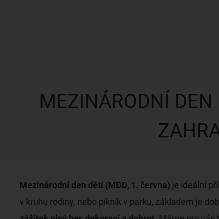
MEZINÁRODNÍ DEN 
ZAHRA
Mezinárodní den dětí (MDD, 1. června)
je ideální př
v kruhu rodiny, nebo piknik v parku, základem je do
zážitek plný her, dekorací a dobrot
. Máme pro vás 