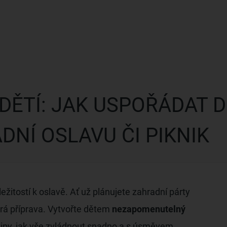
DĚTÍ: JAK USPOŘÁDAT
DNÍ OSLAVU ČI PIKNIK
íležitostí k oslavě. Ať už plánujete zahradní párty
brá příprava. Vytvořte dětem
nezapomenutelný
tipy, jak vše zvládnout snadno a s úsměvem.