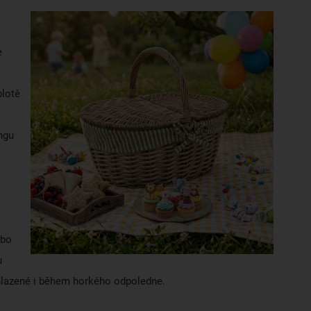
e
plotě
ingu
ebo
u
ychlazené i během horkého odpoledne.