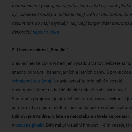
ingrediencemi (nakrájená rajčata, čerstvý ledový salát, plátko
sýr, cibulové kroužky a oblíbené dipy). Děti si tak mohou hou
naplnit tím, co mají nejraději. Aby celý burger držel pohromad
dekorační
napichovátka
.
2. Linecké cukroví „Smajlíci“
Sladké linecké cukroví není jen výsadou Vánoc. Můžete si ho
snadno připravit i během jarních a letních oslav. S praktickou
vykrajovačkou Smajlík
navíc vytvoříte originální a veselé
občerstvení, které na každé dětské oslavě zmizí jako první.
Samotné vykrajování je pro děti velkou zábavou a vykouzlí ji
úsměv na tváři ještě předtím, než se do cukroví vůbec zakou
Cukroví je trvanlivé, v létě se neroztéká a skvěle se přenáší
v
boxu na piknik
. Děti milují vizuální hravost – čím veselejší 