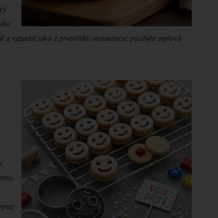
vý
sku
ě a vypadal jako z prvotřídní restaurace, použijte stylová
m
snou.
výraz