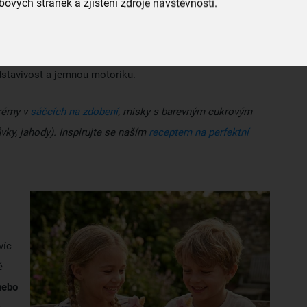
ových stránek a zjištění zdroje návštěvnosti.
obení
ezké
ta,
edstavivost a jemnou motoriku.
krémy v
sáčcích na zdobení
, misky s barevným cukrovým
ky, jahody). Inspirujte se naším
receptem na perfektní
víc
ě
nebo