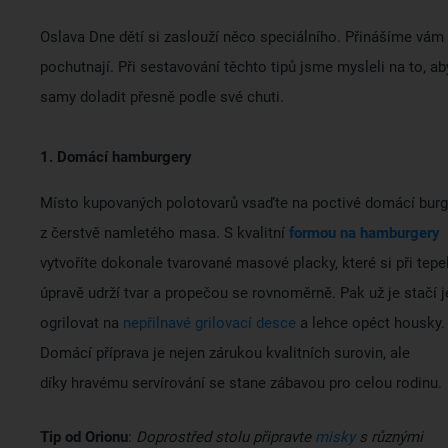
Oslava Dne dětí si zaslouží něco speciálního. Přinášíme vám 
pochutnají. Při sestavování těchto tipů jsme mysleli na to, a
samy doladit přesně podle své chuti.
1. Domácí hamburgery
Místo kupovaných polotovarů vsaďte na poctivé domácí burg
z čerstvě namletého masa. S kvalitní
formou na hamburgery
vytvoříte dokonale tvarované masové placky, které si při tepe
úpravě udrží tvar a propečou se rovnoměrně. Pak už je stačí j
ogrilovat na
nepřilnavé grilovací desce
a lehce opéct housky.
Domácí příprava je nejen zárukou kvalitních surovin, ale
díky hravému servírování se stane zábavou pro celou rodinu.
Tip od Orionu
:
Doprostřed stolu připravte
misky
s různými