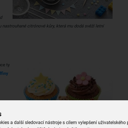
d
 nastrouhané citrónové kůry, která mu dodá svěží letní
ce ty
ffiny
ky
s
.
Obě
ies a další sledovací nástroje s cílem vylepšení uživatelského