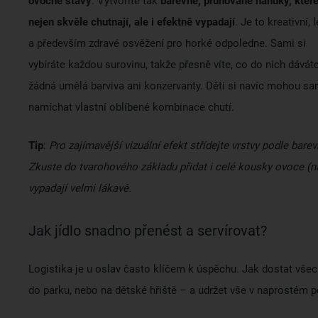
ovocné šťávy
. Vytvoříte tak
barevné, pruhované nanuky, kter
nejen skvěle chutnají, ale i efektně vypadají
. Je to kreativní, 
a především zdravé osvěžení pro horké odpoledne. Sami si
vybíráte každou surovinu, takže přesně víte, co do nich dávát
žádná umělá barviva ani konzervanty. Děti si navíc mohou s
namíchat vlastní oblíbené kombinace chutí.
Tip
:
Pro zajímavější vizuální efekt střídejte vrstvy podle bar
Zkuste do tvarohového základu přidat i celé kousky ovoce (na
vypadají velmi lákavě.
Jak jídlo snadno přenést a servírovat?
Logistika je u oslav často klíčem k úspěchu. Jak dostat vše
do parku, nebo na dětské hřiště – a udržet vše v naprostém