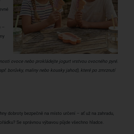
é
levné
e –
amy
evnosti ovoce nebo prokládejte jogurt vrstvou ovocného pyré.
př. borůvky, maliny nebo kousky jahod), které po zmrznutí
chny dobroty bezpečně na místo určení – ať už na zahradu,
 pořádku? Se správnou výbavou půjde všechno hladce.