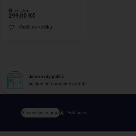
skladem
299,00 Kč
Vložit do košíku
Jsme vždy poblíž
nejširší síť domácích potřeb
vy dřív než ostatní
Slovenský e-shop
Přihlášení
y v sortimentu i recepty, které si oblíbíte.