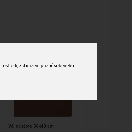
 prostředí, zobrazení přizpůsobeného
Vál na těsto 50x40 cm