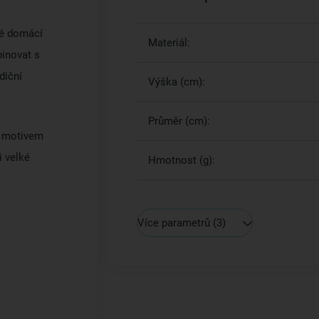
vé domácí
Materiál:
binovat s
diční
Výška (cm):
Průměr (cm):
m motivem
 velké
Hmotnost (g):
Více parametrů
(3)