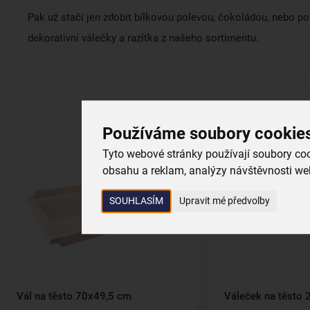
Pak už stačí jen zdobit bílkovou polevou, čokoládou, nebo po
dekorativní válečky a razítka z našeho sortimentu.
Používáme soubory cookie
Tyto webové stránky používají soubory cook
obsahu a reklam, analýzy návštěvnosti web
SOUHLASÍM
Upravit mé předvolby
Vál na těsto 70x49,5 cm
Váleček na těsto 