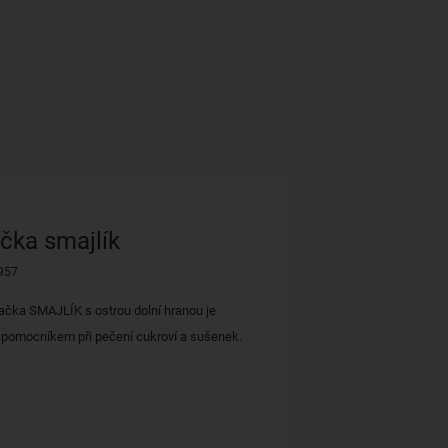
čka smajlík
957
ačka SMAJLÍK s ostrou dolní hranou je
pomocníkem při pečení cukroví a sušenek.