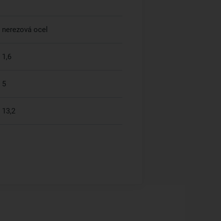
nerezová ocel
1,6
5
13,2