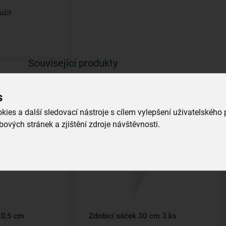
užít
Související produkty
s
ies a další sledovací nástroje s cílem vylepšení uživatelského
ových stránek a zjištění zdroje návštěvnosti.
20,5 cm
Zdobicí sáček 30 cm 3 ks