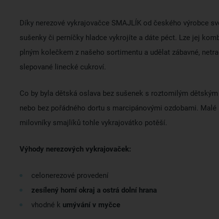
Díky nerezové vykrajovačce SMAJLÍK od českého výrobce s
sušenky či perníčky hladce vykrojíte a dáte péct. Lze jej kom
plným kolečkem z našeho sortimentu a udělat zábavné, netra
slepované linecké cukroví.
Co by byla dětská oslava bez sušenek s roztomilým dětský
nebo bez pořádného dortu s marcipánovými ozdobami. Malé i
milovníky smajlíků tohle vykrajovátko potěší.
Výhody nerezových vykrajovaček:
celonerezové provedení
zesílený horní okraj a ostrá dolní hrana
vhodné k
umývání v myčce