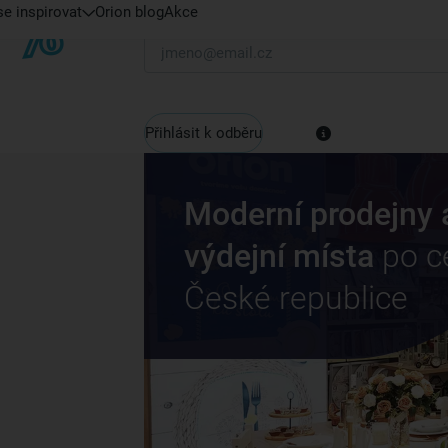
e inspirovat
Orion blog
Akce
Váš e-mail
Přihlásit k odběru
Moderní prodejny 
výdejní místa
po c
České republice