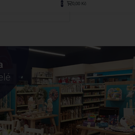
0
0,00 Kč
a
elé