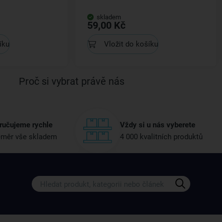
skladem
59,00 Kč
íku
Vložit do košíku
Proč si vybrat právě nás
ručujeme rychle
Vždy si u nás vyberete
měr vše skladem
4 000 kvalitních produktů
Získejte rady, recepty a tipy na sle
Přihlaste se k odběru našeho newsletteru.
U nás vždy najdete zajímavé akce, slevy, novink