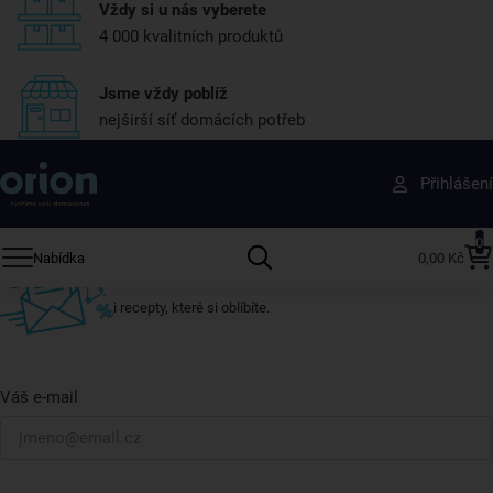
Vždy si u nás vyberete
4 000 kvalitních produktů
Jsme vždy poblíž
nejširší síť domácích potřeb
Získejte rady, recepty a tipy na slevy dřív než
Přihlášení
ostatní
Přihlaste se k odběru našeho newsletteru.
0
Nabídka
0,00 Kč
U nás vždy najdete zajímavé akce, slevy, novinky v sortimentu
i recepty, které si oblíbíte.
Váš e-mail