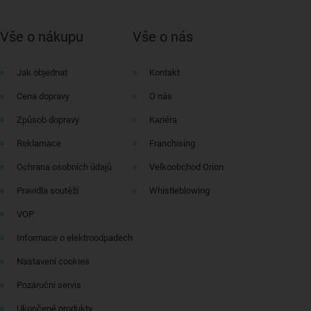
Vše o nákupu
Vše o nás
Jak objednat
Kontakt
Cena dopravy
O nás
Způsob dopravy
Kariéra
Reklamace
Franchising
Ochrana osobních údajů
Velkoobchod Orion
Pravidla soutěží
Whistleblowing
VOP
Informace o elektroodpadech
Nastavení cookies
Pozáruční servis
Ukončené produkty