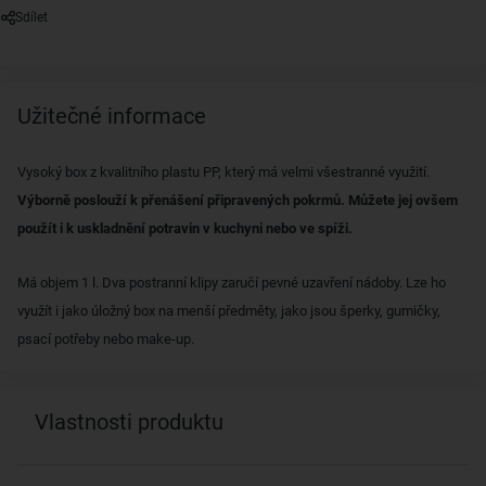
Sdílet
Užitečné informace
Vysoký box z kvalitního plastu PP, který má velmi všestranné využití.
Výborně poslouží k přenášení připravených pokrmů. Můžete jej ovšem
použít i k uskladnění potravin v kuchyni nebo ve spíži.
Má objem 1 l. Dva postranní klipy zaručí pevné uzavření nádoby. Lze ho
využít i jako úložný box na menší předměty, jako jsou šperky, gumičky,
psací potřeby nebo make-up.
Vlastnosti produktu