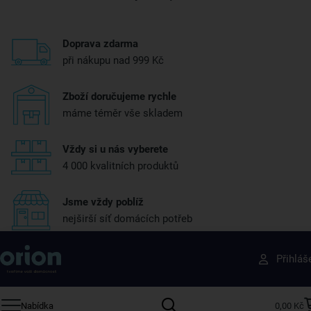
Doprava zdarma
při nákupu nad 999 Kč
Zboží doručujeme rychle
máme téměr vše skladem
Vždy si u nás vyberete
4 000 kvalitních produktů
Jsme vždy poblíž
nejširší síť domácích potřeb
Získejte rady, recepty a tipy na slevy dřív než
Přihláš
ostatní
Přihlaste se k odběru našeho newsletteru.
Nabídka
0,00 Kč