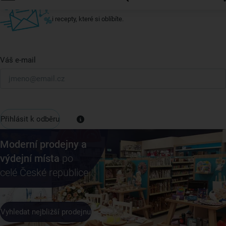
U nás vždy najdete zajímavé akce, slevy, novinky v sortimentu
i recepty, které si oblíbíte.
Váš e-mail
Přihlásit k odběru
Moderní prodejny a
výdejní místa
po
celé České republice
Vyhledat nejbližší prodejnu