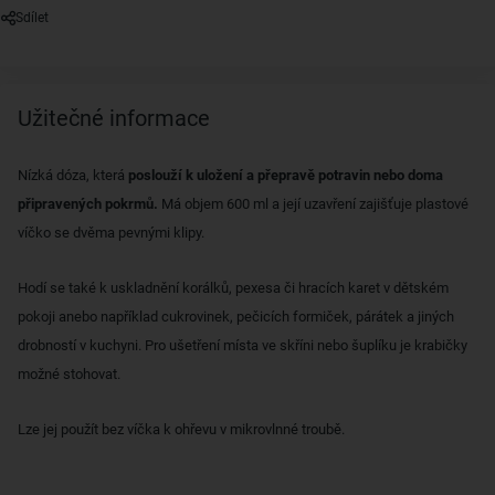
Sdílet
Užitečné informace
Nízká dóza, která
poslouží k uložení a přepravě potravin nebo doma
připravených pokrmů.
Má objem 600 ml a její uzavření zajišťuje plastové
víčko se dvěma pevnými klipy.
Hodí se také k uskladnění korálků, pexesa či hracích karet v dětském
pokoji anebo například cukrovinek, pečicích formiček, párátek a jiných
drobností v kuchyni. Pro ušetření místa ve skříni nebo šuplíku je krabičky
možné stohovat.
Lze jej použít bez víčka k ohřevu v mikrovlnné troubě.