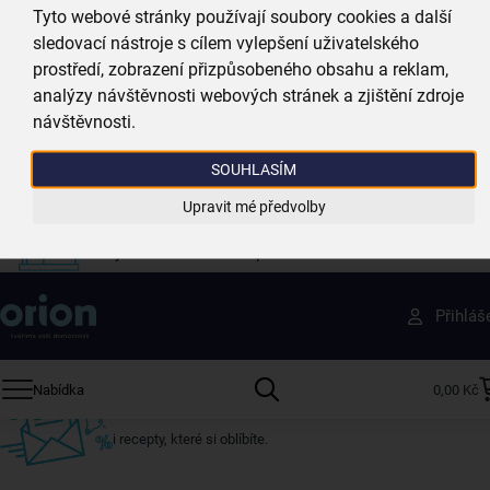
při nákupu nad 999 Kč
Tyto webové stránky používají soubory cookies a další
sledovací nástroje s cílem vylepšení uživatelského
Zboží doručujeme rychle
prostředí, zobrazení přizpůsobeného obsahu a reklam,
máme téměr vše skladem
analýzy návštěvnosti webových stránek a zjištění zdroje
návštěvnosti.
Vždy si u nás vyberete
4 000 kvalitních produktů
SOUHLASÍM
Upravit mé předvolby
Jsme vždy poblíž
nejširší síť domácích potřeb
Získejte rady, recepty a tipy na slevy dřív než
Přihláš
ostatní
Přihlaste se k odběru našeho newsletteru.
Nabídka
0,00 Kč
U nás vždy najdete zajímavé akce, slevy, novinky v sortimentu
i recepty, které si oblíbíte.