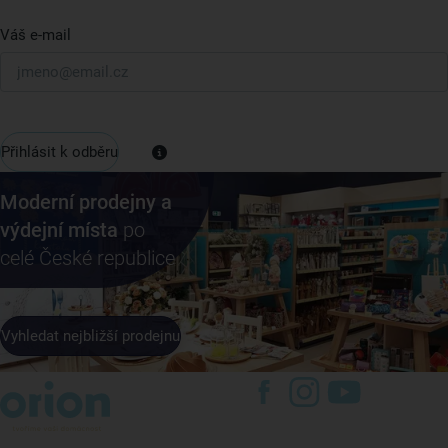
Váš e-mail
Přihlásit k odběru
Moderní prodejny a
výdejní místa
po
celé České republice
Vyhledat nejbližší prodejnu