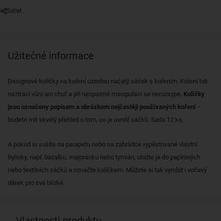
Sdílet
Užitečné informace
Designové kolíčky na koření uzavřou načatý sáček s kořením. Koření tak
neztrácí vůni ani chuť a při neopatrné manipulaci se nerozsype.
Kolíčky
jsou označeny popisem a obrázkem nejčastěji používaných koření
–
budete mít skvělý přehled o tom, co je uvnitř sáčků. Sada 12 ks.
A pokud si sušíte na parapetu nebo na zahrádce vypěstované vlastní
bylinky, např. bazalku, majoránku nebo tymián, uložte je do papírových
nebo textilních sáčků a označte kolíčkem. Můžete si tak vyrobit i voňavý
dárek pro své blízké.
Vlastnosti produktu