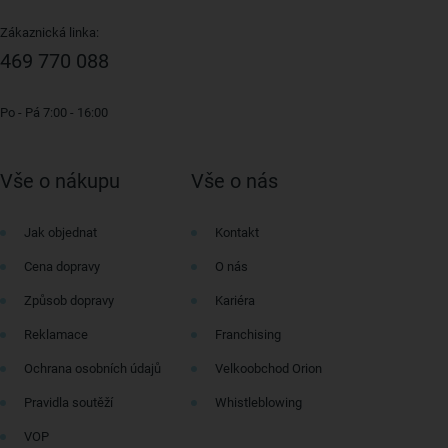
Zákaznická linka:
469 770 088
Po - Pá 7:00 - 16:00
Vše o nákupu
Vše o nás
Jak objednat
Kontakt
Cena dopravy
O nás
Způsob dopravy
Kariéra
Reklamace
Franchising
Ochrana osobních údajů
Velkoobchod Orion
Pravidla soutěží
Whistleblowing
VOP