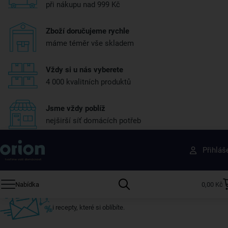
při nákupu nad 999 Kč
Zboží doručujeme rychle
máme téměr vše skladem
Vždy si u nás vyberete
4 000 kvalitních produktů
Jsme vždy poblíž
nejširší síť domácích potřeb
Získejte rady, recepty a tipy na slevy dřív než
Přihláš
ostatní
Přihlaste se k odběru našeho newsletteru.
Nabídka
0,00 Kč
U nás vždy najdete zajímavé akce, slevy, novinky v sortimentu
i recepty, které si oblíbíte.