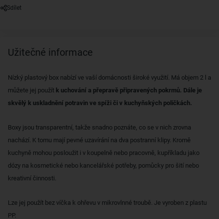
Sdílet
Užitečné informace
Nízký plastový box nabízí ve vaší domácnosti široké využití. Má objem 2 l a
můžete jej použít
k uchování a přepravě připravených pokrmů. Dále je
skvělý k uskladnění potravin ve spíži či v kuchyňských poličkách.
Boxy jsou transparentní, takže snadno poznáte, co se v nich zrovna
nachází. K tomu mají pevné uzavírání na dva postranní klipy. Kromě
kuchyně mohou posloužit i v koupelně nebo pracovně, kupříkladu jako
dózy na kosmetické nebo kancelářské potřeby, pomůcky pro šití nebo
kreativní činnosti.
Lze jej použít bez víčka k ohřevu v mikrovlnné troubě. Je vyroben z plastu
PP.