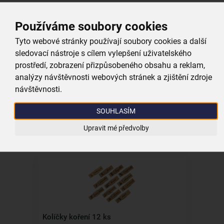
Používáme soubory cookies
Tyto webové stránky používají soubory cookies a další
sledovací nástroje s cílem vylepšení uživatelského
prostředí, zobrazení přizpůsobeného obsahu a reklam,
analýzy návštěvnosti webových stránek a zjištění zdroje
Gumičky pr. 3,5 cm 200 ks
návštěvnosti.
skladem
SOUHLASÍM
69,00 Kč
Upravit mé předvolby
Vložit do košíku
Kolíčky koření 12 ks