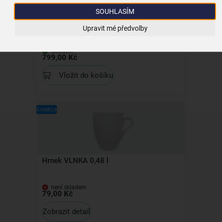
SOUHLASÍM
Vál na těsto 70x49,5 cm
Upravit mé předvolby
skladem
799,00 Kč
Vložit do košíku
Kolekce
Hrnek VLNKA 0,48 l
není skladem
79,00 Kč
Zobrazit detail