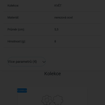
Kolekce:
KVĚT
Materiál:
nerezová ocel
Průměr (cm):
5,5
Hmotnost (g):
8
Více parametrů
(4)
Kolekce
Kolekce