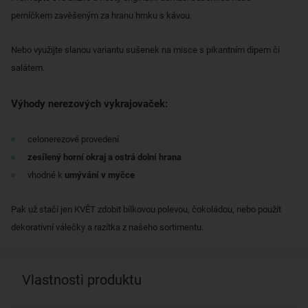
perníčkem zavěšeným za hranu hrnku s kávou.
Nebo využijte slanou variantu sušenek na misce s pikantním dipem či
salátem.
Výhody nerezových vykrajovaček:
celonerezové provedení
zesílený horní okraj a ostrá dolní hrana
vhodné k
umývání v myčce
Pak už stačí jen KVĚT zdobit bílkovou polevou, čokoládou, nebo použít
dekorativní válečky a razítka z našeho sortimentu.
Vlastnosti produktu