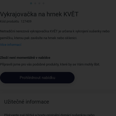
Vykrajovačka na hrnek KVĚT
Kód produktu 127409
Netradiční nerezová vykrajovačka KVĚT je určena k vykrojení sušenky nebo
perníčku, kterou pak zavěsíte na hrnek nebo sklenici.
Více informací
Zboží není momentálně v nabídce
Přípravili jsme pro vás podobné produkty, které by se Vám mohly líbit.
Prohlédnout nabídku
Užitečné informace
Překvapte své blízké a hosty originální domácí sušenkou nebo