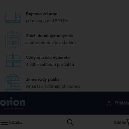
Doprava zdarma
při nákupu nad 999 Kč
Zboží doručujeme rychle
máme téměr vše skladem
Vždy si u nás vyberete
4 000 kvalitních produktů
Jsme vždy poblíž
nejširší síť domácích potřeb
Získejte rady, recepty a tipy na slevy dřív než
Přihláš
ostatní
Přihlaste se k odběru našeho newsletteru.
Nabídka
0,00 Kč
U nás vždy najdete zajímavé akce, slevy, novinky v sortimentu