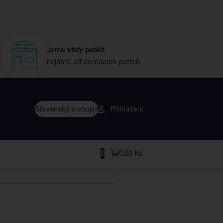
Jsme vždy poblíž
nejširší síť domácích potřeb
vy dřív než ostatní
Slovenský e-shop
Přihlášení
y v sortimentu i recepty, které si oblíbíte.
0
0,00 Kč