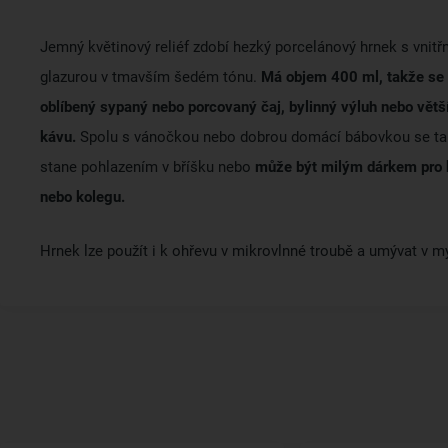
Jemný květinový reliéf zdobí hezký porcelánový hrnek s vnitř
glazurou v tmavším šedém tónu.
Má objem 400 ml, takže se 
oblíbený sypaný nebo porcovaný čaj, bylinný výluh nebo větší
kávu.
Spolu s vánočkou nebo dobrou domácí bábovkou se ta
stane pohlazením v bříšku nebo
může být milým dárkem pro
nebo kolegu.
Hrnek lze použít i k ohřevu v mikrovlnné troubě a umývat v m