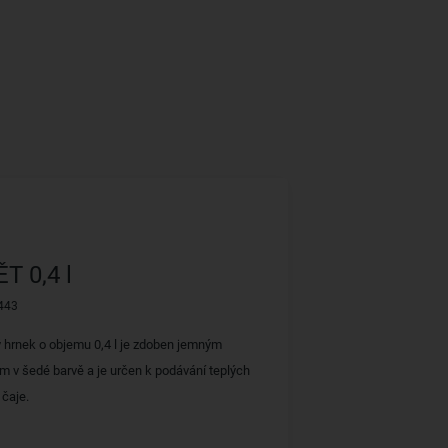
T 0,4 l
443
 hrnek o objemu 0,4 l je zdoben jemným
m v šedé barvě a je určen k podávání teplých
 čaje.