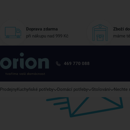
Doprava zdarma
Zboží do
při nákupu nad 999 Kč
máme té
469 770 088
Prodejny
Kuchyňské potřeby
Domácí potřeby
Stolování
Nechte s