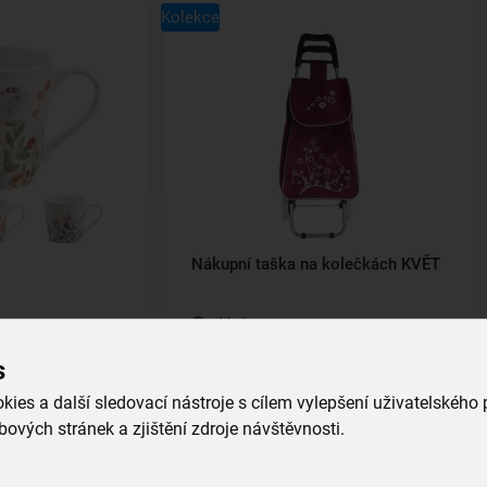
Kolekce
Nákupní taška na kolečkách KVĚT
skladem
699,00 Kč
s
íku
Vložit do košíku
ies a další sledovací nástroje s cílem vylepšení uživatelského
ových stránek a zjištění zdroje návštěvnosti.