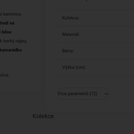
ní barevnou
Kolekce:
hodí na
 bílou
Materiál:
k horký nápoj
 kamarádku
Barvy:
Výška (cm):
yčce.
Více parametrů
(12)
Kolekce