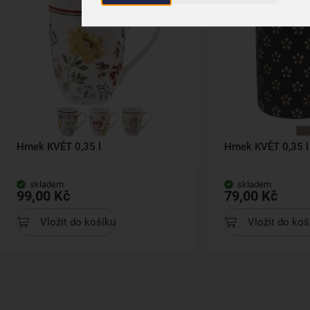
Hrnek KVĚT 0,35 l
Hrnek KVĚT 0,35 l
skladem
skladem
99,00 Kč
79,00 Kč
Vložit do košíku
Vložit do koš