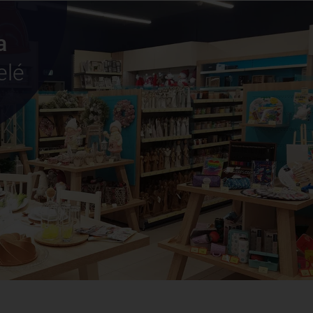
a
elé