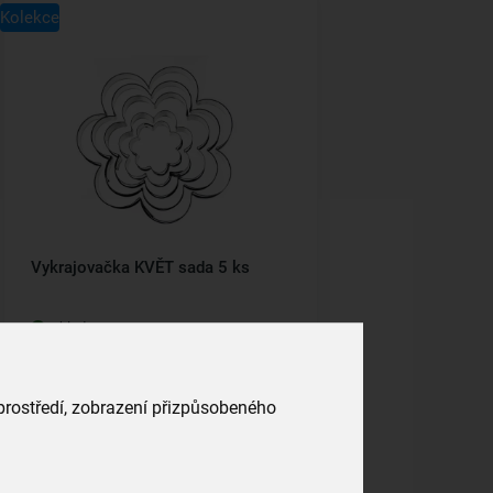
Kolekce
Vykrajovačka KVĚT sada 5 ks
skladem
119,00 Kč
Vložit do košíku
 prostředí, zobrazení přizpůsobeného