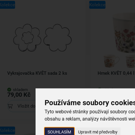
Kolekce
Kolekce
Vykrajovačka KVĚT sada 2 ks
Hrnek KVĚT 0,44 l
skladem
skladem
79,00 Kč
99,00 Kč
Používáme soubory cookie
Vložit do košíku
Vložit do koš
Tyto webové stránky používají soubory cook
obsahu a reklam, analýzy návštěvnosti web
Kolekce
Kolekce
SOUHLASÍM
Upravit mé předvolby