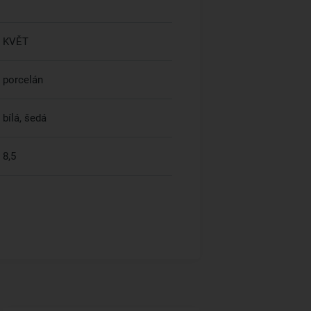
KVĚT
porcelán
bílá, šedá
8,5