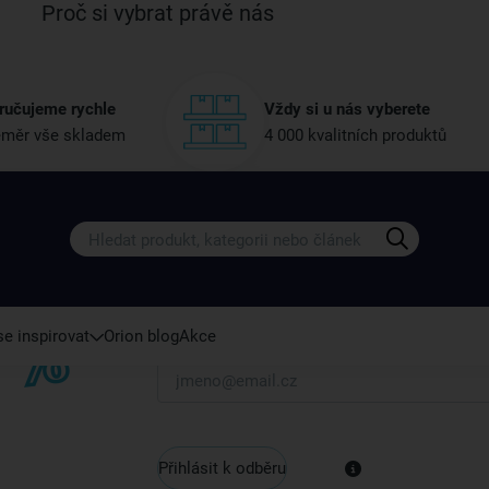
Proč si vybrat právě nás
ručujeme rychle
Vždy si u nás vyberete
měr vše skladem
4 000 kvalitních produktů
Získejte rady, recepty a tipy na sle
Přihlaste se k odběru našeho newsletteru.
U nás vždy najdete zajímavé akce, slevy, novink
e inspirovat
Orion blog
Akce
Váš e-mail
Přihlásit k odběru