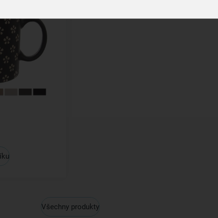
íku
Všechny produkty