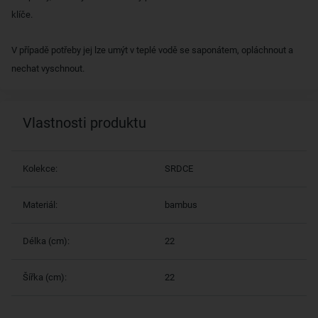
klíče.
V případě potřeby jej lze umýt v teplé vodě se saponátem, opláchnout a
nechat vyschnout.
Vlastnosti produktu
Kolekce:
SRDCE
Materiál:
bambus
Délka (cm):
22
Šířka (cm):
22