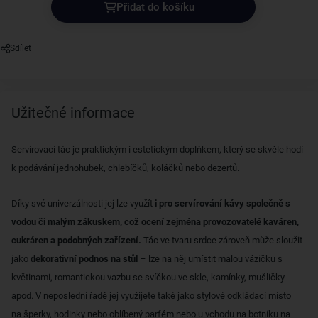
Přidat do košíku
Sdílet
Užitečné informace
Servírovací tác je praktickým i estetickým doplňkem, který se skvěle hodí
k podávání jednohubek, chlebíčků, koláčků nebo dezertů.
Díky své univerzálnosti jej lze využít
i pro servírování kávy společně s
vodou či malým zákuskem, což ocení zejména provozovatelé kaváren,
cukráren a podobných zařízení.
Tác ve tvaru srdce zároveň může sloužit
jako
dekorativní podnos na stůl
– lze na něj umístit malou vázičku s
květinami, romantickou vazbu se svíčkou ve skle, kamínky, mušličky
apod. V neposlední řadě jej využijete také jako stylové odkládací místo
na šperky, hodinky nebo oblíbený parfém nebo u vchodu na botníku na