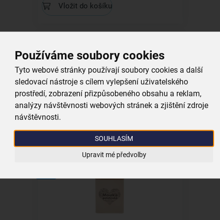
Vložit do košíku
Kolekce
Používáme soubory cookies
Tyto webové stránky používají soubory cookies a další
sledovací nástroje s cílem vylepšení uživatelského
Hrnek Duo Love SRDCE 0,38 l
prostředí, zobrazení přizpůsobeného obsahu a reklam,
analýzy návštěvnosti webových stránek a zjištění zdroje
návštěvnosti.
skladem
99,00 Kč
SOUHLASÍM
Vložit do košíku
Upravit mé předvolby
Kolekce