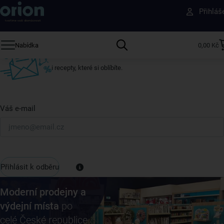
Přihláš
ostatní
Přihlaste se k odběru našeho newsletteru.
Nabídka
0,00 Kč
U nás vždy najdete zajímavé akce, slevy, novinky v sortimentu
i recepty, které si oblíbíte.
Váš e-mail
Přihlásit k odběru
Moderní prodejny a
výdejní místa
po
celé České republice