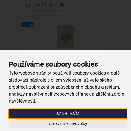
Vložit do košíku
Kolekce
Dóza Sůl SRDCE 11,5x11,5x14 cm
Používáme soubory cookies
skladem
Tyto webové stránky používají soubory cookies a další
179,00 Kč
sledovací nástroje s cílem vylepšení uživatelského
Vložit do košíku
prostředí, zobrazení přizpůsobeného obsahu a reklam,
analýzy návštěvnosti webových stránek a zjištění zdroje
návštěvnosti.
SOUHLASÍM
Všechny produkty
Upravit mé předvolby
Související produkty