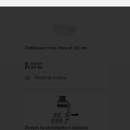
Zadělávací mísa Veca pr. 28 cm
skladem
89,00 Kč
Vložit do košíku
Strojek na strouhanku s nástavci