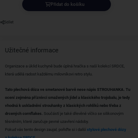
Přidat do košíku
Sdílet
Užitečné informace
Organizace a úklid kuchyně bude úplná hračka s naší kolekcí SRDCE,
která udělá radost každému milovníkovi retro stylu.
Tato plechová dóza ve smetanové barvě nese nápis STROUHANKA. Tu
ocení zejména příznivci smažených jídel a klasického trojobalu, je tedy
vhodná k uskladnění strouhanky z klasických rohlíků nebo třeba z
drcených cornflakes.
Součástí je také dřevěné víčko se silikonovým
těsněním, které zaručuje pevné uzavření nádoby.
Pokud vás tento design zaujal, pořiďte si i další
stylové plechové dózy
z kolekce SRDCE.