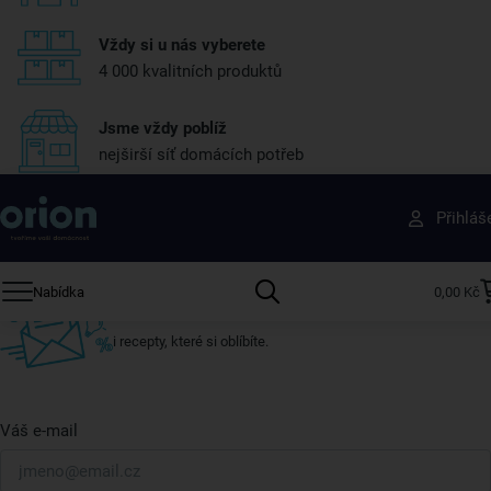
Vždy si u nás vyberete
4 000 kvalitních produktů
Jsme vždy poblíž
nejširší síť domácích potřeb
Získejte rady, recepty a tipy na slevy dřív než
Přihláš
ostatní
Přihlaste se k odběru našeho newsletteru.
Nabídka
0,00 Kč
U nás vždy najdete zajímavé akce, slevy, novinky v sortimentu
i recepty, které si oblíbíte.
Váš e-mail