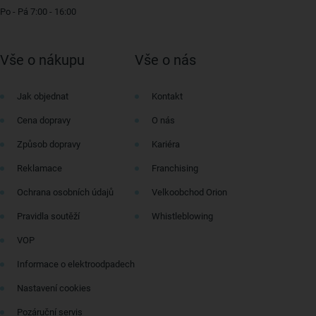
Po - Pá 7:00 - 16:00
Vše o nákupu
Vše o nás
Jak objednat
Kontakt
Cena dopravy
O nás
Způsob dopravy
Kariéra
Reklamace
Franchising
Ochrana osobních údajů
Velkoobchod Orion
Pravidla soutěží
Whistleblowing
VOP
Informace o elektroodpadech
Nastavení cookies
Pozáruční servis