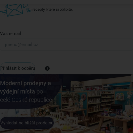
U nás vždy najdete zajímavé akce, slevy, novinky v sortimentu
i recepty, které si oblíbíte.
Váš e-mail
Přihlásit k odběru
Moderní prodejny a
výdejní místa
po
celé České republice
Vyhledat nejbližší prodejnu