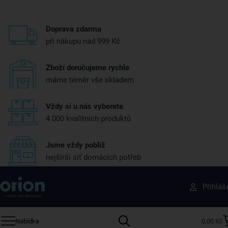
Doprava zdarma
při nákupu nad 999 Kč
Zboží doručujeme rychle
máme téměr vše skladem
Vždy si u nás vyberete
4 000 kvalitních produktů
Jsme vždy poblíž
nejširší síť domácích potřeb
Získejte rady, recepty a tipy na slevy dřív než
Přihláš
ostatní
Přihlaste se k odběru našeho newsletteru.
Nabídka
0,00 Kč