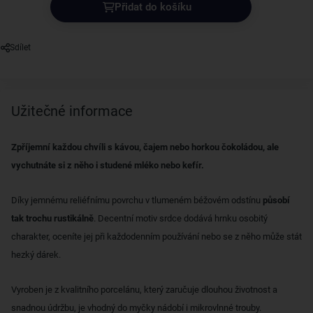
Přidat do košíku
Sdílet
Užitečné informace
Zpříjemní každou chvíli s kávou, čajem nebo horkou čokoládou, ale
vychutnáte si z něho i studené mléko nebo kefír.
Díky jemnému reliéfnímu povrchu v tlumeném béžovém odstínu
působí
tak trochu rustikálně
. Decentní motiv srdce dodává hrnku osobitý
charakter, oceníte jej při každodenním používání nebo se z něho může stát
hezký dárek.
Vyroben je z kvalitního porcelánu, který zaručuje dlouhou životnost a
snadnou údržbu, je vhodný do myčky nádobí i mikrovlnné trouby.