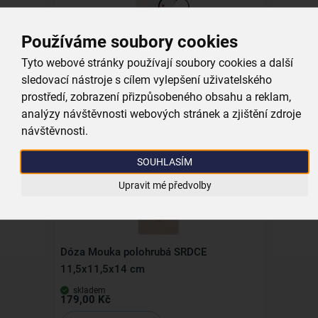
Používáme soubory cookies
Hrnek Duo Love SRDCE 0,38 l
Tyto webové stránky používají soubory cookies a další
sledovací nástroje s cílem vylepšení uživatelského
prostředí, zobrazení přizpůsobeného obsahu a reklam,
skladem
99,00 Kč
analýzy návštěvnosti webových stránek a zjištění zdroje
Vložit do košíku
návštěvnosti.
SOUHLASÍM
Kolekce
Upravit mé předvolby
Dóza Mouka polohrubá SRDCE
11,5x11,5x14 cm
skladem
179,00 Kč