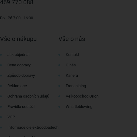
469 770 088
Po - Pá 7:00 - 16:00
Vše o nákupu
Vše o nás
Jak objednat
Kontakt
Cena dopravy
O nás
Způsob dopravy
Kariéra
Reklamace
Franchising
Ochrana osobních údajů
Velkoobchod Orion
Pravidla soutěží
Whistleblowing
VOP
Informace o elektroodpadech