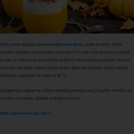
Směs, která zbyla po zpracování
dýňového džusu
, vložte do hrnce. Podle
množství přidejte cukerný roztok (v poměru 0,5 l vody + 0,5 kg cukru) a uveďte
do varu. V trošce vody rozmíchejte vanilkový nebo ananasový pudink a horkou
směs jím zahustěte. Máte-li hodně směsi, dejte více pudinků. Směsí naplňte
skleničky a zavařujte 30 minut na 80 °C.
Využijete jako základ na snídani doplněný granolou nebo jí naplňte formičky na
zmrzlinu a zamrazte. Získáte vynikající zmrzlinu.
Další zajímavé recepty zde >>