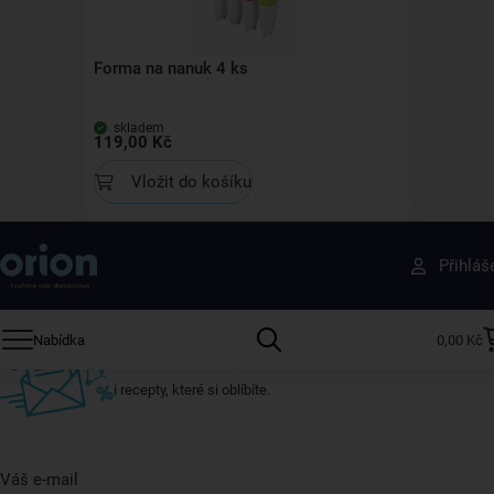
Forma na nanuk 4 ks
skladem
119,00 Kč
Vložit do košíku
Získejte rady, recepty a tipy na slevy dřív než
Přihláš
ostatní
Přihlaste se k odběru našeho newsletteru.
Nabídka
0,00 Kč
U nás vždy najdete zajímavé akce, slevy, novinky v sortimentu
i recepty, které si oblíbíte.
Váš e-mail