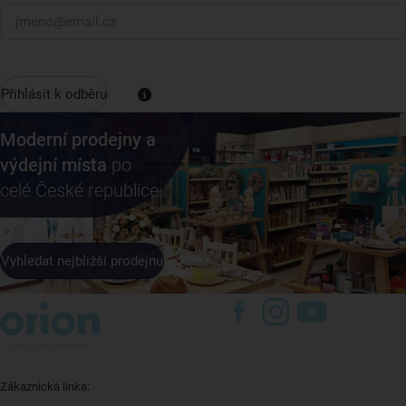
Přihlásit k odběru
Moderní prodejny a
výdejní místa
po
celé České republice
Vyhledat nejbližší prodejnu
Zákaznická linka: