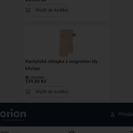
Vložit do košíku
Kuchyňská chňapka s magnetem My
kitchen
skladem
139,00 Kč
Vložit do košíku
Získejte rady, recepty a tipy na slevy dřív než
Přihláš
ostatní
Přihlaste se k odběru našeho newsletteru.