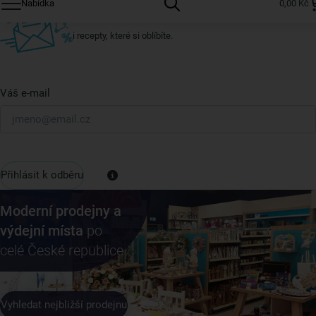
Nabídka
0,00 Kč
U nás vždy najdete zajímavé akce, slevy, novinky v sortimentu
i recepty, které si oblíbíte.
Váš e-mail
Přihlásit k odběru
Moderní prodejny a
výdejní místa
po
celé České republice
Vyhledat nejbližší prodejnu