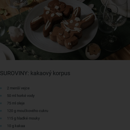
SUROVINY: kakaový korpus
2 menší vejce
50 ml horké vody
75 ml oleje
120 g moučkového cukru
115 g hladké mouky
10 g kakaa