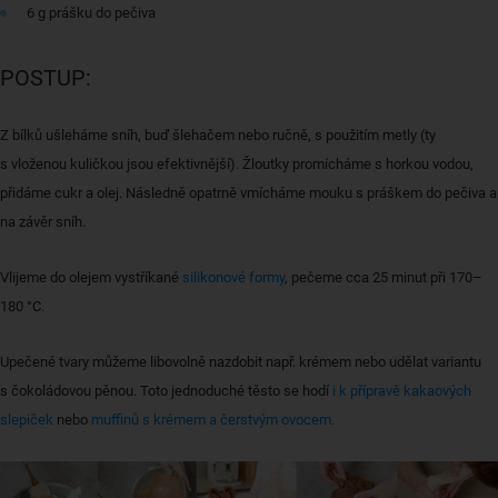
6 g prášku do pečiva
POSTUP:
Z bílků ušleháme sníh, buď šlehačem nebo ručně, s použitím metly (ty
s vloženou kuličkou jsou efektivnější). Žloutky promícháme s horkou vodou,
přidáme cukr a olej. Následně opatrně vmícháme mouku s práškem do pečiva a
na závěr sníh.
Vlijeme do olejem vystříkané
silikonové formy
, pečeme cca 25 minut při 170–
180 °C.
Upečené tvary můžeme libovolně nazdobit např. krémem nebo udělat variantu
s čokoládovou pěnou. Toto jednoduché těsto se hodí
i k přípravě kakaových
slepiček
nebo
muffinů s krémem a čerstvým ovocem.