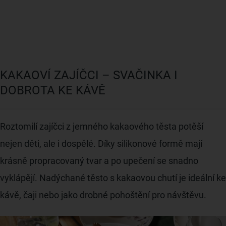
KAKAOVÍ ZAJÍČCI – SVAČINKA I
DOBROTA KE KÁVĚ
Roztomilí zajíčci z jemného kakaového těsta potěší
nejen děti, ale i dospělé. Díky silikonové formě mají
krásně propracovaný tvar a po upečení se snadno
vyklápějí. Nadýchané těsto s kakaovou chutí je ideální ke
kávě, čaji nebo jako drobné pohoštění pro návštěvu.