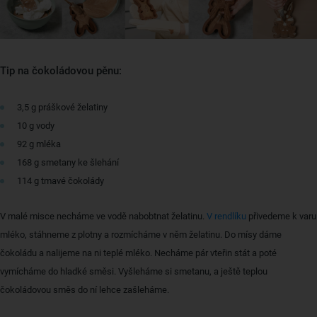
Tip na čokoládovou pěnu:
3,5 g práškové želatiny
10 g vody
92 g mléka
168 g smetany ke šlehání
114 g tmavé čokolády
V malé misce necháme ve vodě nabobtnat želatinu.
V rendlíku
přivedeme k varu
mléko, stáhneme z plotny a rozmícháme v něm želatinu. Do mísy dáme
čokoládu a nalijeme na ni teplé mléko. Necháme pár vteřin stát a poté
vymícháme do hladké směsi. Vyšleháme si smetanu, a ještě teplou
čokoládovou směs do ní lehce zašleháme.