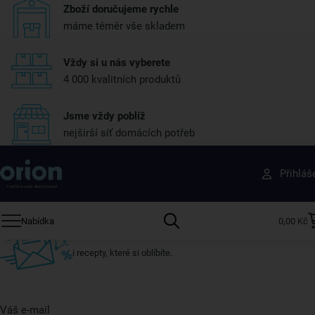
Zboží doručujeme rychle
máme téměr vše skladem
Vždy si u nás vyberete
4 000 kvalitních produktů
Jsme vždy poblíž
nejširší síť domácích potřeb
Získejte rady, recepty a tipy na slevy dřív než
Přihláš
ostatní
Přihlaste se k odběru našeho newsletteru.
Nabídka
0,00 Kč
U nás vždy najdete zajímavé akce, slevy, novinky v sortimentu
i recepty, které si oblíbíte.
Váš e-mail