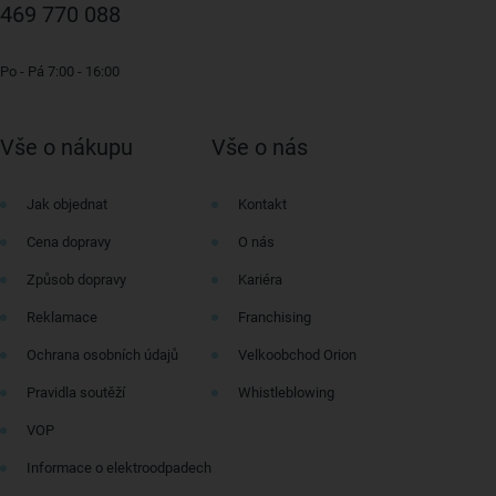
469 770 088
Po - Pá 7:00 - 16:00
Vše o nákupu
Vše o nás
Jak objednat
Kontakt
Cena dopravy
O nás
Způsob dopravy
Kariéra
Reklamace
Franchising
Ochrana osobních údajů
Velkoobchod Orion
Pravidla soutěží
Whistleblowing
VOP
Informace o elektroodpadech