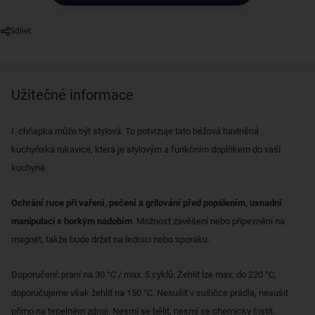
Sdílet
Užitečné informace
I chňapka může být stylová. To potvrzuje tato béžová bavlněná
kuchyňská rukavice, která je stylovým a funkčním doplňkem do vaší
kuchyně.
Ochrání ruce při vaření, pečení a grilování před popálením, usnadní
manipulaci s horkým nádobím
. Možnost zavěšení nebo připevnění na
magnet, takže bude držet na lednici nebo sporáku.
Doporučení: praní na 30 °C / max. 5 cyklů. Žehlit lze max. do 220 °C,
doporučujeme však žehlit na 150 °C. Nesušit v sušičce prádla, nesušit
přímo na tepelném zdroji. Nesmí se bělit, nesmí se chemicky čistit.