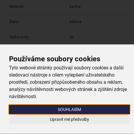
Materiál:
bavlna
Barvy:
béžová
Délka (cm):
32
Šířka (cm):
18
Používáme soubory cookies
Tyto webové stránky používají soubory cookies a další
sledovací nástroje s cílem vylepšení uživatelského
Více parametrů
(5)
prostředí, zobrazení přizpůsobeného obsahu a reklam,
analýzy návštěvnosti webových stránek a zjištění zdroje
Proč si vybrat právě nás
návštěvnosti.
SOUHLASÍM
Doprava zdarma
Upravit mé předvolby
při nákupu nad 999 Kč