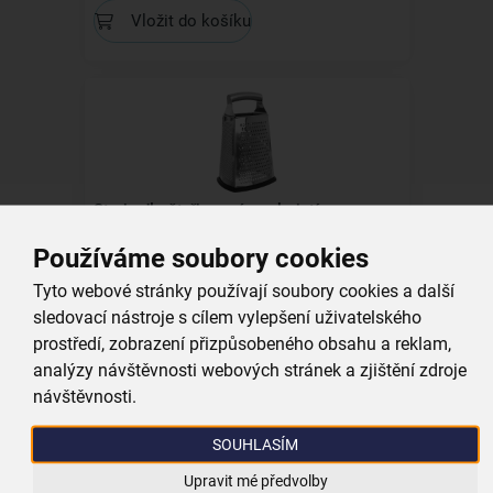
Vložit do košíku
Struhadlo čtyřhranné s rukojetí
Používáme soubory cookies
skladem
269,00 Kč
Tyto webové stránky používají soubory cookies a další
sledovací nástroje s cílem vylepšení uživatelského
Vložit do košíku
prostředí, zobrazení přizpůsobeného obsahu a reklam,
analýzy návštěvnosti webových stránek a zjištění zdroje
návštěvnosti.
SOUHLASÍM
Upravit mé předvolby