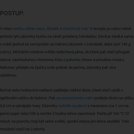
POSTUP:
V míse
metlou utřete vejce, žloutek a moučkový cukr.
V receptu je cukru méně,
protože tyto zázvorky budou na závěr potaženy čokoládou, která je sladká sama
o sobě (pokud se nechystáte na máčení zázvorek v čokoládě, dejte nyní 140 g
cukru). Mícháním vznikne světlá nadýchaná pěna, do které pak stačí přisypat
zázvor, nastrouhanou citronovou kůru z poloviny citronu a prosátou mouku.
Nakonec přidejte na špičku nože prášek do pečiva, zázvorky pak více
vyběhnou.
Ručně nebo hnětacími metlami zadělejte měkké těsto, které stačí uložit v
igelitovém sáčku do lednice. Pak
na pomoučeném vále
vyválejte těsto na výšku
0,5 cm a vykrájejte tvary. Zázvorky
rozložte na plech
s mezerami cca 1 cm na
pečicí papír nebo fólii a nechte 2 hodiny lehce zaschnout. Pečte při 160 °C 10
minut, na povrchu mají být velmi světlé, spodní strana jen lehce zezlátlá. Toto
množství stačí na 2 plechy.