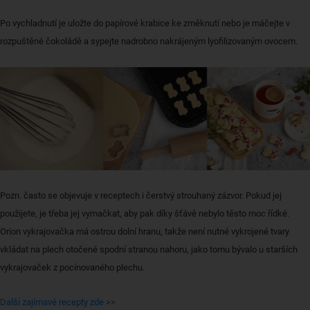
Po vychladnutí je uložte do papírové krabice ke změknutí nebo je máčejte v
rozpuštěné čokoládě a sypejte nadrobno nakrájeným lyofilizovaným ovocem.
Pozn. často se objevuje v receptech i čerstvý strouhaný zázvor. Pokud jej
použijete, je třeba jej vymačkat, aby pak díky šťávě nebylo těsto moc řídké.
Orion vykrajovačka má ostrou dolní hranu, takže není nutné vykrojené tvary
vkládat na plech otočené spodní stranou nahoru, jako tomu bývalo u starších
vykrajovaček z pocínovaného plechu.
Další zajímavé recepty zde >>