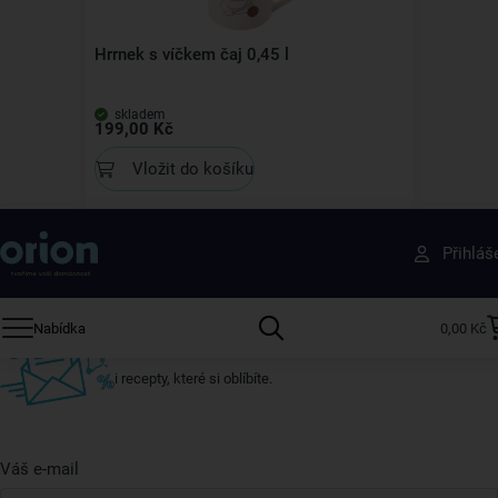
Hrrnek s víčkem čaj 0,45 l
skladem
199,00 Kč
Vložit do košíku
Získejte rady, recepty a tipy na slevy dřív než
Přihláš
ostatní
Přihlaste se k odběru našeho newsletteru.
Nabídka
0,00 Kč
U nás vždy najdete zajímavé akce, slevy, novinky v sortimentu
i recepty, které si oblíbíte.
Váš e-mail