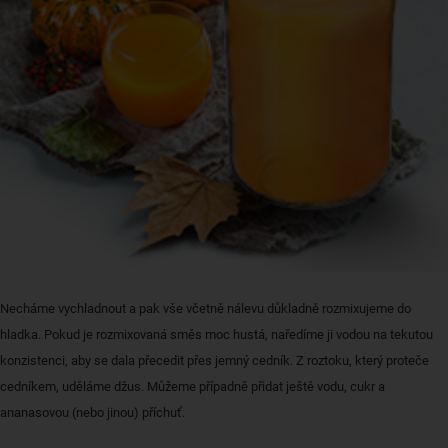
Necháme vychladnout a pak vše včetně nálevu důkladně rozmixujeme do
hladka. Pokud je rozmixovaná směs moc hustá, naředíme ji vodou na tekutou
konzistenci, aby se dala přecedit přes jemný cedník. Z roztoku, který proteče
cedníkem, uděláme džus. Můžeme případně přidat ještě vodu, cukr a
ananasovou (nebo jinou) příchuť.