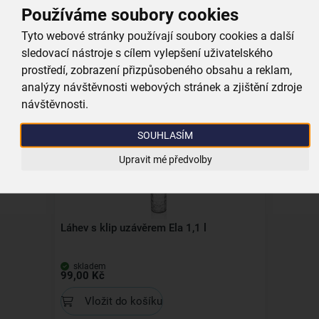
Používáme soubory cookies
Zavařovací hrnec President 27 l
Tyto webové stránky používají soubory cookies a další
sledovací nástroje s cílem vylepšení uživatelského
prostředí, zobrazení přizpůsobeného obsahu a reklam,
skladem
2 599,00 Kč
analýzy návštěvnosti webových stránek a zjištění zdroje
návštěvnosti.
Vložit do košíku
SOUHLASÍM
Upravit mé předvolby
Láhev s klip uzávěrem Ela 1,1 l
skladem
99,00 Kč
Vložit do košíku