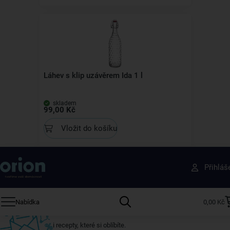
Láhev s klip uzávěrem Ida 1 l
skladem
99,00 Kč
Vložit do košíku
Získejte rady, recepty a tipy na slevy dřív než
Přihláš
ostatní
Přihlaste se k odběru našeho newsletteru.
Nabídka
0,00 Kč
U nás vždy najdete zajímavé akce, slevy, novinky v sortimentu
i recepty, které si oblíbíte.