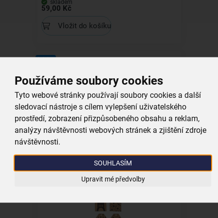
skladem
59,00 Kč
Vložit do košíku
Kolekce
Používáme soubory cookies
Tyto webové stránky používají soubory cookies a další
sledovací nástroje s cílem vylepšení uživatelského
Visačky-jmenovka DOMKY 20 ks
prostředí, zobrazení přizpůsobeného obsahu a reklam,
analýzy návštěvnosti webových stránek a zjištění zdroje
skladem
návštěvnosti.
49,00 Kč
Vložit do košíku
SOUHLASÍM
Upravit mé předvolby
Kolekce