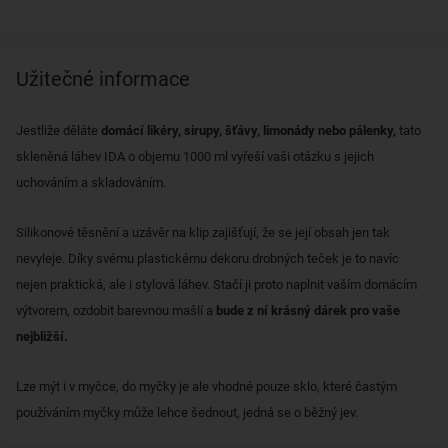
Užitečné informace
Jestliže děláte
domácí likéry, sirupy, šťávy, limonády nebo pálenky,
tato
skleněná láhev IDA o objemu 1000 ml vyřeší vaši otázku s jejich
uchováním a skladováním.
Silikonové těsnění a uzávěr na klip zajišťují, že se její obsah jen tak
nevyleje. Díky svému plastickému dekoru drobných teček je to navíc
nejen praktická, ale i stylová láhev. Stačí ji proto naplnit vaším domácím
výtvorem, ozdobit barevnou mašlí a
bude z ní krásný dárek pro vaše
nejbližší.
Lze mýt i v myčce, do myčky je ale vhodné pouze sklo, které častým
používáním myčky může lehce šednout, jedná se o běžný jev.