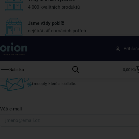
4 000 kvalitních produktů
Jsme vždy poblíž
nejširší síť domácích potřeb
Získejte rady, recepty a tipy na slevy dřív než
Přihláš
ostatní
Přihlaste se k odběru našeho newsletteru.
Nabídka
0,00 Kč
U nás vždy najdete zajímavé akce, slevy, novinky v sortimentu
i recepty, které si oblíbíte.
Váš e-mail