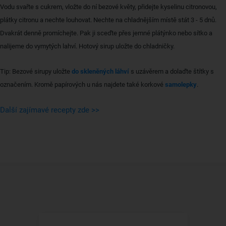
Vodu svařte s cukrem, vložte do ní bezové květy, přidejte kyselinu citronovou,
plátky citronu a nechte louhovat. Nechte na chladnějším místě stát 3 - 5 dnů.
Dvakrát denně promíchejte. Pak ji sceďte přes jemné plátýnko nebo sítko a
nalijeme do vymytých lahví. Hotový sirup uložte do chladničky.
Tip: Bezové sirupy uložte
do skleněných láhví
s uzávěrem a dolaďte štítky s
označením. Kromě papírových u nás najdete také korkové
samolepky
.
Další zajímavé recepty zde >>