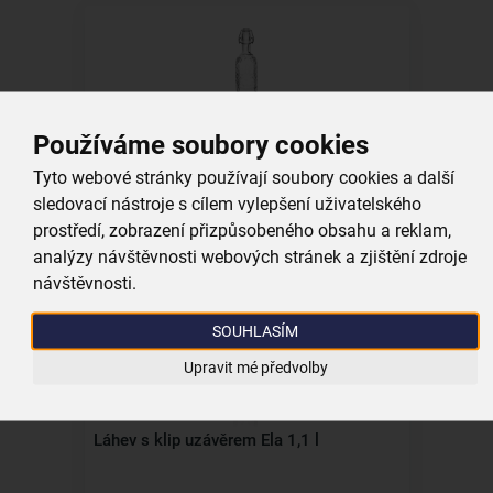
Láhev s klip uzávěrem Ela 0,75 l
Používáme soubory cookies
Tyto webové stránky používají soubory cookies a další
skladem
sledovací nástroje s cílem vylepšení uživatelského
99,00 Kč
prostředí, zobrazení přizpůsobeného obsahu a reklam,
Vložit do košíku
analýzy návštěvnosti webových stránek a zjištění zdroje
návštěvnosti.
SOUHLASÍM
Upravit mé předvolby
Láhev s klip uzávěrem Ela 1,1 l