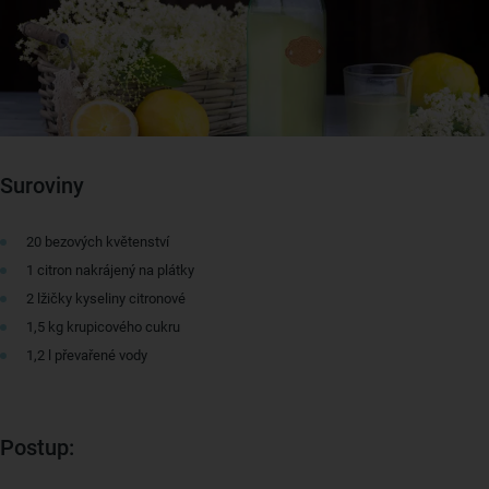
Suroviny
20 bezových květenství
1 citron nakrájený na plátky
2 lžičky kyseliny citronové
1,5 kg krupicového cukru
1,2 l převařené vody
Postup: