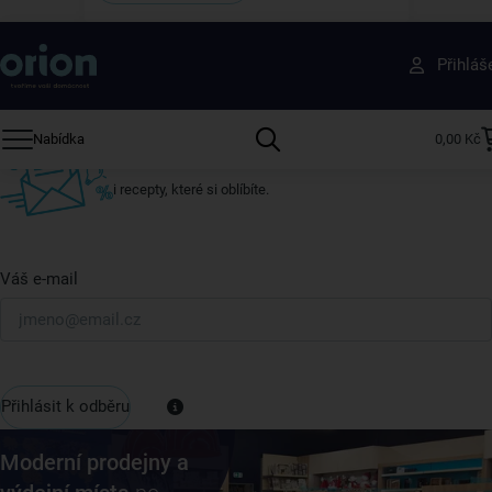
Získejte rady, recepty a tipy na slevy dřív než
Přihláš
ostatní
Přihlaste se k odběru našeho newsletteru.
Nabídka
0,00 Kč
U nás vždy najdete zajímavé akce, slevy, novinky v sortimentu
i recepty, které si oblíbíte.
Váš e-mail
Přihlásit k odběru
Moderní prodejny a