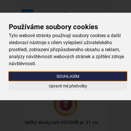
Kolekce
Používáme soubory cookies
Tyto webové stránky používají soubory cookies a další
sledovací nástroje s cílem vylepšení uživatelského
Polévková dětská lžíce KOCOUŘI 1 ks
prostředí, zobrazení přizpůsobeného obsahu a reklam,
analýzy návštěvnosti webových stránek a zjištění zdroje
skladem
79,00 Kč
návštěvnosti.
Vložit do košíku
SOUHLASÍM
Upravit mé předvolby
Kolekce
Mělký dětský talíř KOCOUŘI pr. 21 cm