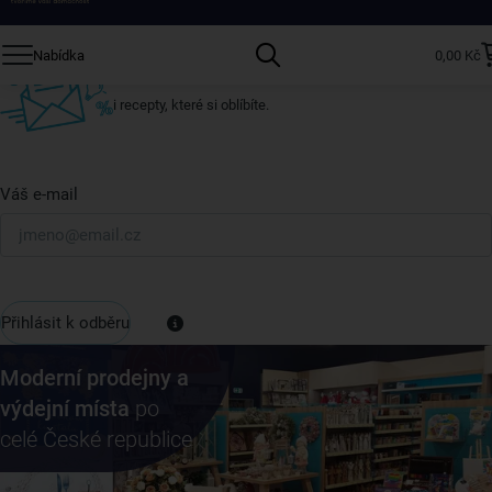
Přihlaste se k odběru našeho newsletteru.
Nabídka
0,00 Kč
U nás vždy najdete zajímavé akce, slevy, novinky v sortimentu
i recepty, které si oblíbíte.
Váš e-mail
Přihlásit k odběru
Moderní prodejny a
výdejní místa
po
celé České republice