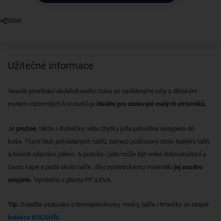
Sdílet
Užitečné informace
Veselé prostírání obdélníkového tvaru se zaoblenými rohy s dětským
motem roztomilých kocourků je
ideální pro stolování malých strávníků.
Je
pružné
, takže i drobečky nebo zbytky jídla pohodlně sesypete do
koše. Tlumí hluk pokládaných talířů, zamezí poškození stolu teplými talíři,
a hlavně ušpinění jídlem. A protože i jídlo může být velké dobrodružství a
často kape a padá okolo talíře, díky syntetickému materiálu
jej snadno
omyjete.
Vyrobeno z plastu PP a EVA.
Tip:
Dolaďte stolování o termoplechovky, misky, talíře i hrnečky ze stejné
kolekce KOCOUŘI.