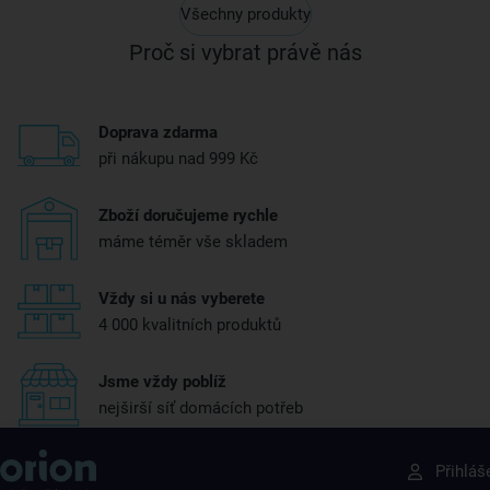
Všechny produkty
Proč si vybrat právě nás
Doprava zdarma
při nákupu nad 999 Kč
Zboží doručujeme rychle
máme téměr vše skladem
Vždy si u nás vyberete
4 000 kvalitních produktů
Jsme vždy poblíž
nejširší síť domácích potřeb
Získejte rady, recepty a tipy na slevy dřív než
Přihláš
ostatní