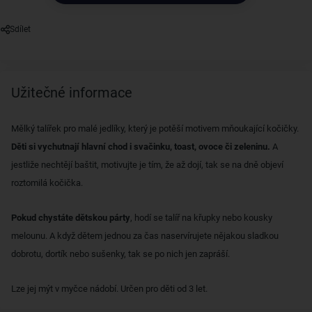
Sdílet
Užitečné informace
Mělký talířek pro malé jedlíky, který je potěší motivem mňoukající kočičky.
Děti si vychutnají hlavní chod i svačinku, toast, ovoce či zeleninu.
A
jestliže nechtějí baštit, motivujte je tím, že až dojí, tak se na dně objeví
roztomilá kočička.
Pokud chystáte dětskou párty
, hodí se talíř na křupky nebo kousky
melounu. A když dětem jednou za čas naservírujete nějakou sladkou
dobrotu, dortík nebo sušenky, tak se po nich jen zapráší.
Lze jej mýt v myčce nádobí. Určen pro děti od 3 let.