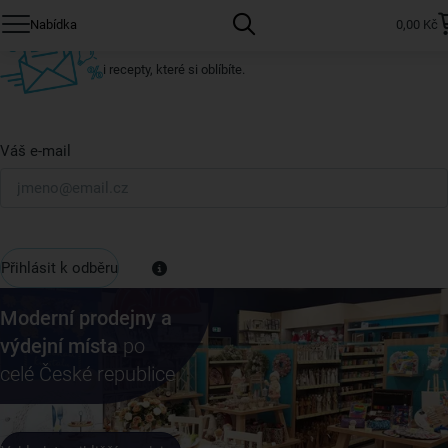
Přihlaste se k odběru našeho newsletteru.
Nabídka
0,00 Kč
U nás vždy najdete zajímavé akce, slevy, novinky v sortimentu
i recepty, které si oblíbíte.
Váš e-mail
Přihlásit k odběru
Moderní prodejny a
výdejní místa
po
celé České republice