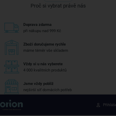
Proč si vybrat právě nás
Doprava zdarma
při nákupu nad 999 Kč
Zboží doručujeme rychle
máme téměr vše skladem
Vždy si u nás vyberete
4 000 kvalitních produktů
Jsme vždy poblíž
nejširší síť domácích potřeb
Získejte rady, recepty a tipy na slevy dřív než
Přihláš
ostatní