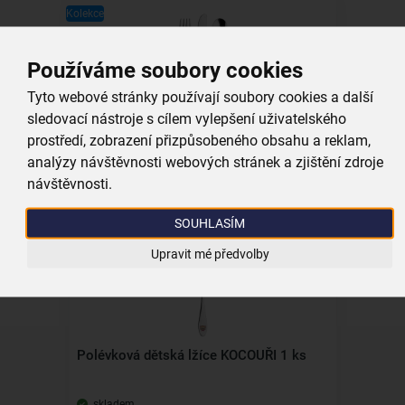
Kolekce
Používáme soubory cookies
Tyto webové stránky používají soubory cookies a další
Jídelní dětský příbor KOCOUŘI 3 díly
sledovací nástroje s cílem vylepšení uživatelského
prostředí, zobrazení přizpůsobeného obsahu a reklam,
skladem
analýzy návštěvnosti webových stránek a zjištění zdroje
229,00 Kč
návštěvnosti.
Vložit do košíku
SOUHLASÍM
Upravit mé předvolby
Kolekce
Polévková dětská lžíce KOCOUŘI 1 ks
skladem