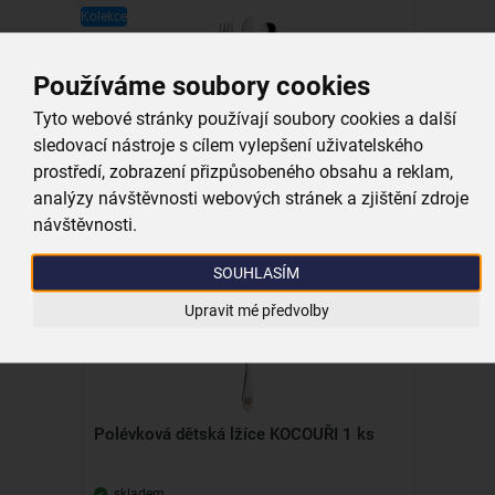
Kolekce
Používáme soubory cookies
Tyto webové stránky používají soubory cookies a další
Jídelní dětský příbor KOCOUŘI 3 díly
sledovací nástroje s cílem vylepšení uživatelského
prostředí, zobrazení přizpůsobeného obsahu a reklam,
skladem
analýzy návštěvnosti webových stránek a zjištění zdroje
229,00 Kč
návštěvnosti.
Vložit do košíku
SOUHLASÍM
Upravit mé předvolby
Kolekce
Polévková dětská lžíce KOCOUŘI 1 ks
skladem