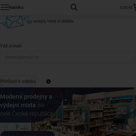
Přihlaste se k odběru našeho newsletteru.
Nabídka
0,00 Kč
U nás vždy najdete zajímavé akce, slevy, novinky v sortimentu
i recepty, které si oblíbíte.
Váš e-mail
Přihlásit k odběru
Moderní prodejny a
výdejní místa
po
celé České republice