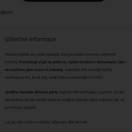
Sdílet
Užitečné informace
Hluboký talířek pro malé nezbedy, který je potěší motivem roztomilé
kočičky.
Pochutnají si jak na polévce, rajské omáčce s těstovinami, tak i
na svačince plné ovoce či zeleniny.
A jestliže děti nechtějí baštit,
motivujte je tím, že až dojí, uvidí hezkou mňoukající kočičku.
Jestliže chystáte dětskou párty
, hodí se talíř na křupky i popcorn. A když
tam jednou za čas vložíte nějakou sladkou dobrotu nebo sušenky, tak se
po nich jen zapráší.
Lze jej mýt v myčce nádobí. Určen pro děti od 3 let.