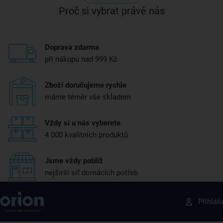
Proč si vybrat právě nás
Doprava zdarma
při nákupu nad 999 Kč
Zboží doručujeme rychle
máme téměr vše skladem
Vždy si u nás vyberete
4 000 kvalitních produktů
Jsme vždy poblíž
nejširší síť domácích potřeb
Získejte rady, recepty a tipy na slevy dřív než
Přihláš
ostatní