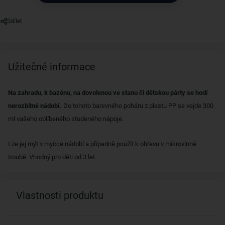
Sdílet
Užitečné informace
Na zahradu, k bazénu, na dovolenou ve stanu či dětskou párty se hodí
nerozbitné nádobí.
Do tohoto barevného poháru z plastu PP se vejde 300
ml vašeho oblíbeného studeného nápoje.
Lze jej mýt v myčce nádobí a případně použít k ohřevu v mikrovlnné
troubě. Vhodný pro děti od 3 let
Vlastnosti produktu