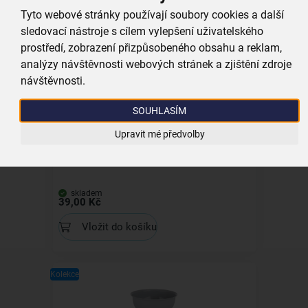
skladem
49,00 Kč
Tyto webové stránky používají soubory cookies a další
sledovací nástroje s cílem vylepšení uživatelského
Vložit do košíku
prostředí, zobrazení přizpůsobeného obsahu a reklam,
analýzy návštěvnosti webových stránek a zjištění zdroje
návštěvnosti.
Kolekce
SOUHLASÍM
Upravit mé předvolby
Dezertní talíř SANDY pr. 20,5 cm
skladem
39,00 Kč
Vložit do košíku
Kolekce