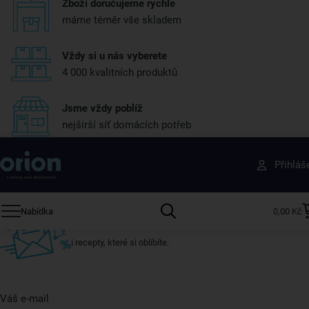
Zboží doručujeme rychle
máme téměr vše skladem
Vždy si u nás vyberete
4 000 kvalitních produktů
Jsme vždy poblíž
nejširší síť domácích potřeb
Získejte rady, recepty a tipy na slevy dřív než
Přihláš
ostatní
Přihlaste se k odběru našeho newsletteru.
Nabídka
0,00 Kč
U nás vždy najdete zajímavé akce, slevy, novinky v sortimentu
i recepty, které si oblíbíte.
Váš e-mail