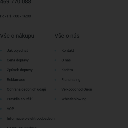
469 770 088
Po - Pá 7:00 - 16:00
Vše o nákupu
Vše o nás
Jak objednat
Kontakt
Cena dopravy
O nás
Způsob dopravy
Kariéra
Reklamace
Franchising
Ochrana osobních údajů
Velkoobchod Orion
Pravidla soutěží
Whistleblowing
VOP
Informace o elektroodpadech