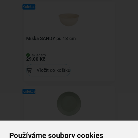
Kolekce
Miska SANDY pr. 13 cm
skladem
29,00 Kč
Vložit do košíku
Kolekce
Mělký talíř SANDY pr. 23,5 cm
Používáme soubory cookies