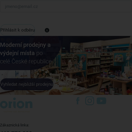
Přihlásit k odběru
Moderní prodejny a
výdejní místa
po
celé České republice
Vyhledat nejbližší prodejnu
Zákaznická linka: