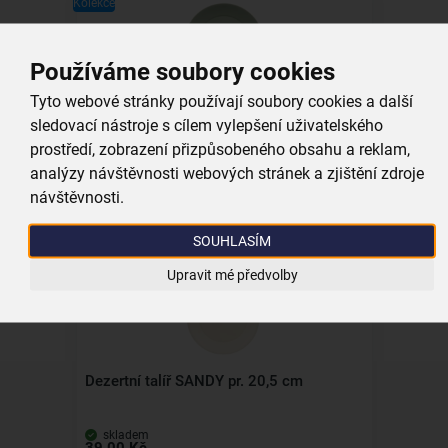
Kolekce
Používáme soubory cookies
Tyto webové stránky používají soubory cookies a další
Mělký talíř SANDY pr. 23,5 cm
sledovací nástroje s cílem vylepšení uživatelského
prostředí, zobrazení přizpůsobeného obsahu a reklam,
skladem
analýzy návštěvnosti webových stránek a zjištění zdroje
49,00 Kč
návštěvnosti.
Vložit do košíku
SOUHLASÍM
Upravit mé předvolby
Kolekce
Dezertní talíř SANDY pr. 20,5 cm
skladem