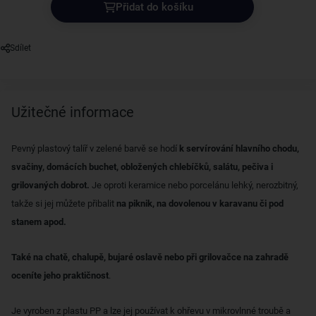
Přidat do košíku
Sdílet
Užitečné informace
Pevný plastový talíř v zelené barvě se hodí
k servírování hlavního chodu,
svačiny, domácích buchet, obložených chlebíčků, salátu, pečiva i
grilovaných dobrot.
Je oproti keramice nebo porcelánu lehký, nerozbitný,
takže si jej můžete přibalit
na piknik, na dovolenou v karavanu či pod
stanem apod.
Také na chatě, chalupě, bujaré oslavě nebo při grilovačce na zahradě
oceníte jeho praktičnost
.
Je vyroben z plastu PP a lze jej používat k ohřevu v mikrovlnné troubě a