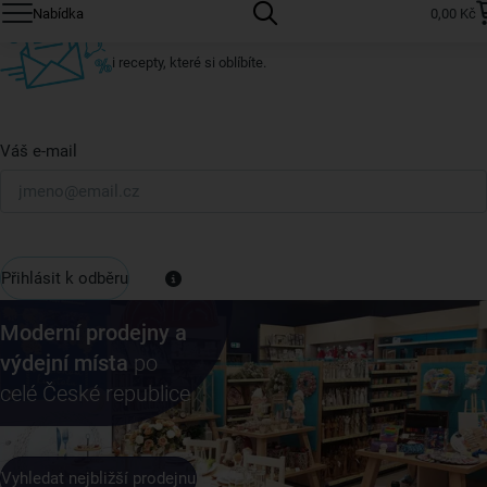
Nabídka
0,00 Kč
U nás vždy najdete zajímavé akce, slevy, novinky v sortimentu
i recepty, které si oblíbíte.
Váš e-mail
Přihlásit k odběru
Moderní prodejny a
výdejní místa
po
celé České republice
Vyhledat nejbližší prodejnu