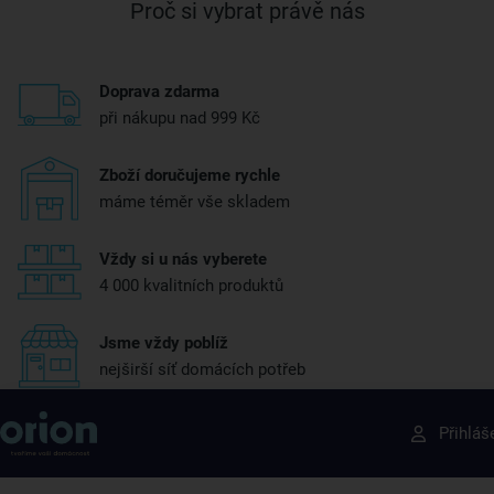
Proč si vybrat právě nás
Doprava zdarma
při nákupu nad 999 Kč
Zboží doručujeme rychle
máme téměr vše skladem
Vždy si u nás vyberete
4 000 kvalitních produktů
Jsme vždy poblíž
nejširší síť domácích potřeb
Získejte rady, recepty a tipy na slevy dřív než
Přihláš
ostatní
Přihlaste se k odběru našeho newsletteru.