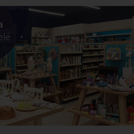
a
elé