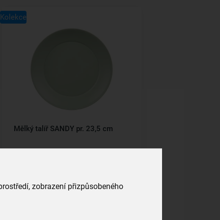
Kolekce
Mělký talíř SANDY pr. 23,5 cm
skladem
49,00 Kč
Vložit do košíku
 prostředí, zobrazení přizpůsobeného