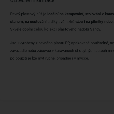
Užitečné informace
Pevný plastový nůž je
ideální na kempování, stolování v kara
stanem, na cestování
a díky své nízké váze
i na pikniky nebo 
Skvěle doplní celou kolekci plastového nádobí Sandy.
Jsou vyrobeny z pevného plastu PP, opakovaně použitelné, n
zavazadle nebo zásuvce v karavanech či obytných autech mn
po použití je lze mýt ručně, případně i v myčce.