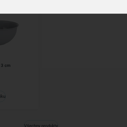
13 cm
íku
Všechny produkty