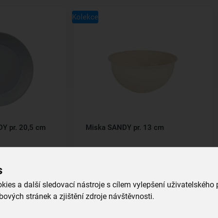
Kolekce
DY pr. 20,5 cm
Miska SANDY pr. 13 cm
skladem
29,00 Kč
s
íku
Vložit do košíku
ies a další sledovací nástroje s cílem vylepšení uživatelského
ových stránek a zjištění zdroje návštěvnosti.