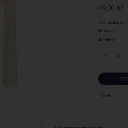
49,00 Kč
6 KS v balení (8,1
skladem
Kolekce
P
Sdílet