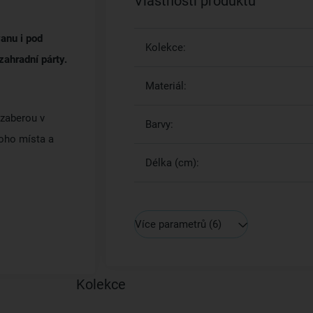
Vlastnosti produktu
vanu i pod
Kolekce:
zahradní párty.
Materiál:
ezaberou v
Barvy:
oho místa a
Délka (cm):
Více parametrů
(6)
Kolekce