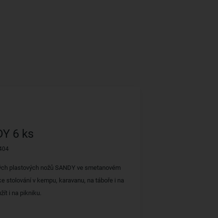
Y 6 ks
404
ých plastových nožů SANDY ve smetanovém
ke stolování v kempu, karavanu, na táboře i na
žít i na pikniku.