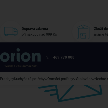
Doprava zdarma
Zboží do
při nákupu nad 999 Kč
máme té
469 770 088
Prodejny
Kuchyňské potřeby
Domácí potřeby
Stolování
Nechte s