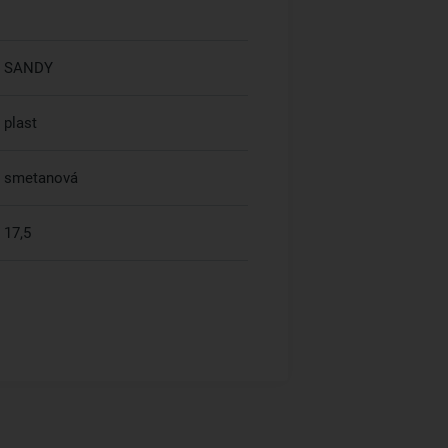
SANDY
plast
smetanová
17,5