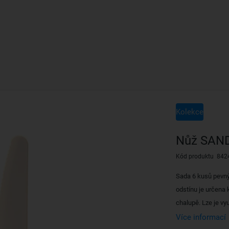
Kolekce
Nůž SAND
Kód produktu 842
Sada 6 kusů pevn
odstínu je určena 
chalupě. Lze je vyu
Více informací