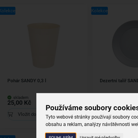
Kolekce
Kolekce
Pohár SANDY 0,3 l
Dezertní talíř SAN
skladem
skladem
25,00 Kč
39,00 Kč
Používáme soubory cookie
Vložit do košíku
Vložit do koš
Tyto webové stránky používají soubory cook
obsahu a reklam, analýzy návštěvnosti web
SOUHLASÍM
Upravit mé předvolby