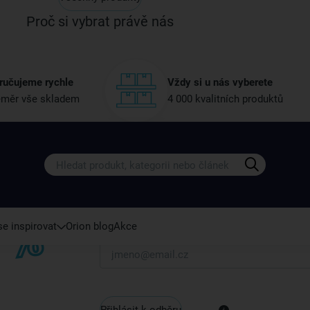
Proč si vybrat právě nás
ručujeme rychle
Vždy si u nás vyberete
měr vše skladem
4 000 kvalitních produktů
Získejte rady, recepty a tipy na sle
Přihlaste se k odběru našeho newsletteru.
U nás vždy najdete zajímavé akce, slevy, novink
e inspirovat
Orion blog
Akce
Váš e-mail
Přihlásit k odběru