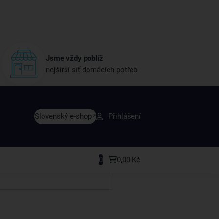
Jsme vždy poblíž
nejširší síť domácích potřeb
vy dřív než ostatní
Slovenský e-shop
Přihlášení
y v sortimentu i recepty, které si oblíbíte.
0
0,00 Kč