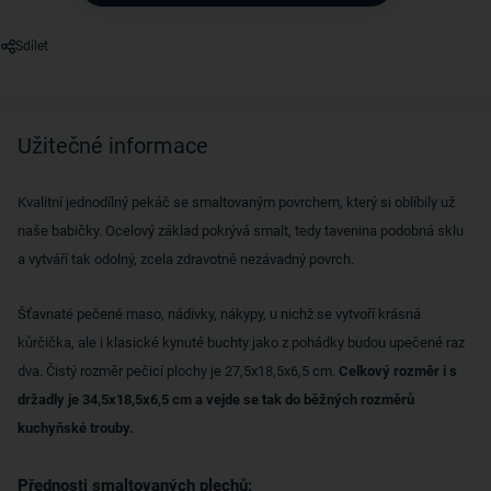
Sdílet
Užitečné informace
Kvalitní jednodílný pekáč se smaltovaným povrchem, který si oblíbily už
naše babičky. Ocelový základ pokrývá smalt, tedy tavenina podobná sklu
a vytváří tak odolný, zcela zdravotně nezávadný povrch.
Šťavnaté pečené maso, nádivky, nákypy, u nichž se vytvoří krásná
kůrčička, ale i klasické kynuté buchty jako z pohádky budou upečené raz
dva. Čistý rozměr pečicí plochy je 27,5x18,5x6,5 cm.
Celkový rozměr i s
držadly je 34,5x18,5x6,5 cm a vejde se tak do běžných rozměrů
kuchyňské trouby.
Přednosti smaltovaných plechů: