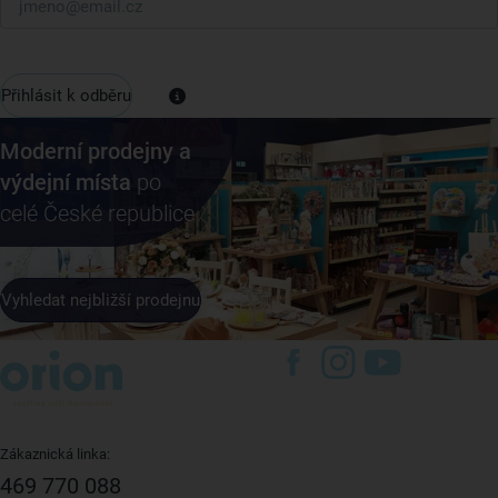
Přihlásit k odběru
Moderní prodejny a
výdejní místa
po
celé České republice
Vyhledat nejbližší prodejnu
Zákaznická linka:
469 770 088