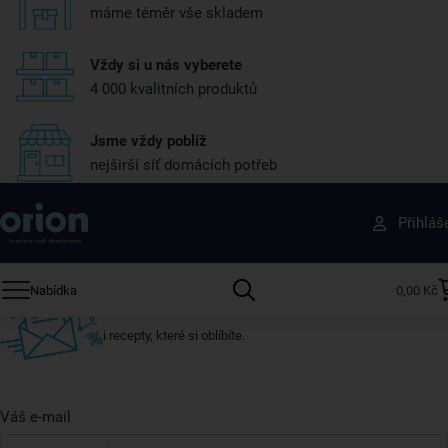
máme téměr vše skladem
Vždy si u nás vyberete
4 000 kvalitních produktů
Jsme vždy poblíž
nejširší síť domácích potřeb
Získejte rady, recepty a tipy na slevy dřív než
Přihláš
ostatní
Přihlaste se k odběru našeho newsletteru.
Nabídka
0,00 Kč
U nás vždy najdete zajímavé akce, slevy, novinky v sortimentu
i recepty, které si oblíbíte.
Váš e-mail