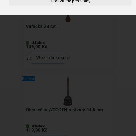
Upravit mé předvolby
Vařečka 28 cm
skladem
149,00 Kč
Vložit do košíku
Kolekce
Obracečka WOODEN s otvory 34,5 cm
skladem
119,00 Kč