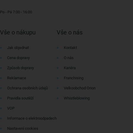
Po - Pá 7:00 - 16:00
Vše o nákupu
Vše o nás
Jak objednat
Kontakt
Cena dopravy
O nás
Způsob dopravy
Kariéra
Reklamace
Franchising
Ochrana osobních údajů
Velkoobchod Orion
Pravidla soutěží
Whistleblowing
VOP
Informace o elektroodpadech
Nastavení cookies