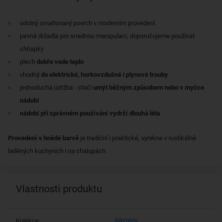
odolný smaltovaný povrch v moderním provedení
pevná držadla pro snadnou manipulaci, doporučujeme používat
chňapky
plech
dobře vede teplo
vhodný
do elektrické, horkovzdušné i plynové trouby
jednoduchá údržba - stačí
umýt běžným způsobem nebo v myčce
nádobí
nádobí při správném používání vydrží dlouhá léta
Provedení v hnědé barvě
je tradiční i praktické, vynikne v rustikálně
laděných kuchyních i na chalupách.
Vlastnosti produktu
Kolekce:
BROWN