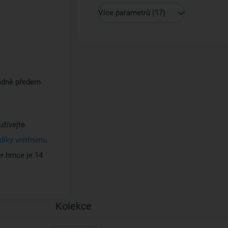
Více parametrů
(17)
padně předem
užívejte
díky vnitřnímu
r hrnce je 14
Kolekce