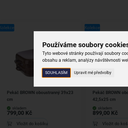
Kolekce
Kolekce
Používáme soubory cookie
Tyto webové stránky používají soubory cook
obsahu a reklam, analýzy návštěvnosti web
SOUHLASÍM
Upravit mé předvolby
Pekáč BROWN oboustranný 39x23
Pekáč BROWN obo
cm
42,5x25 cm
skladem
skladem
799,00 Kč
899,00 Kč
Vložit do košíku
Vložit do koš