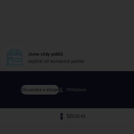
Jsme vždy poblíž
nejširší síť domácích potřeb
vy dřív než ostatní
Slovenský e-shop
Přihlášení
y v sortimentu i recepty, které si oblíbíte.
0
0,00 Kč