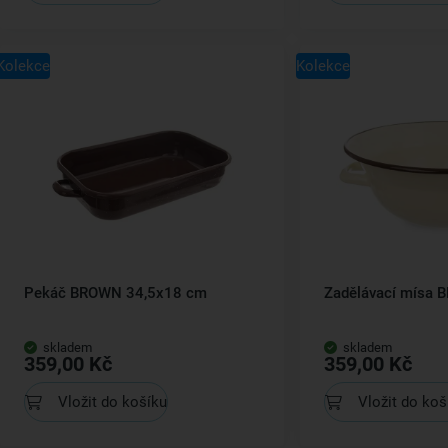
Kolekce
Kolekce
Pekáč BROWN 34,5x18 cm
Zadělávací mísa 
skladem
skladem
359,00 Kč
359,00 Kč
Vložit do košíku
Vložit do koš