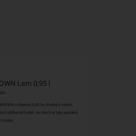
OWN Lem 0,95 l
360
BROWN o objemu 0,95 l je vhodný k vaření,
šich oblíbených jídel, na všechny typy sporáků
o trouby.