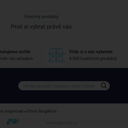
Všechny produkty
Proč si vybrat právě nás
ručujeme rychle
Vždy si u nás vyberete
měr vše skladem
4 000 kvalitních produktů
Získejte rady, recepty a tipy na sle
Přihlaste se k odběru našeho newsletteru.
U nás vždy najdete zajímavé akce, slevy, novink
e inspirovat
Orion blog
Akce
Váš e-mail