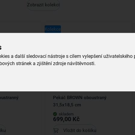
Zobrazit kolekci
Kolekce
s
ies a další sledovací nástroje s cílem vylepšení uživatelského
ových stránek a zjištění zdroje návštěvnosti.
ustranný
Pekáč BROWN oboustraný
31,5x18,5 cm
skladem
699,00 Kč
íku
Vložit do košíku