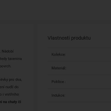
Vlastnosti produktu
. Nádobí
Kolekce:
tedy tavenina
povrch.
Materiál:
évky pro dva,
Poklice :
ení nudlí do
o i vnitřního
Indukce:
í na chaty či