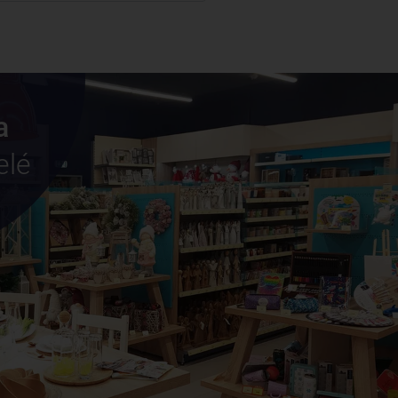
a
elé