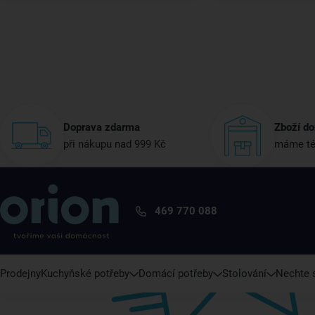
Doprava zdarma
Zboží do
při nákupu nad 999 Kč
máme té
469 770 088
Prodejny
Kuchyňské potřeby
Domácí potřeby
Stolování
Nechte s