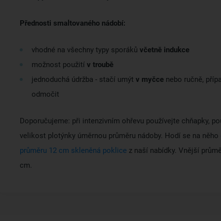
Přednosti smaltovaného nádobí:
vhodné na všechny typy sporáků
včetně indukce
možnost použití
v troubě
jednoduchá údržba - stačí umýt
v myčce
nebo ručně, pří
odmočit
Doporučujeme: při intenzivním ohřevu používejte chňapky, po
velikost plotýnky úměrnou průměru nádoby. Hodí se na něho
průměru 12 cm skleněná poklice
z naší nabídky. Vnější průmě
cm.