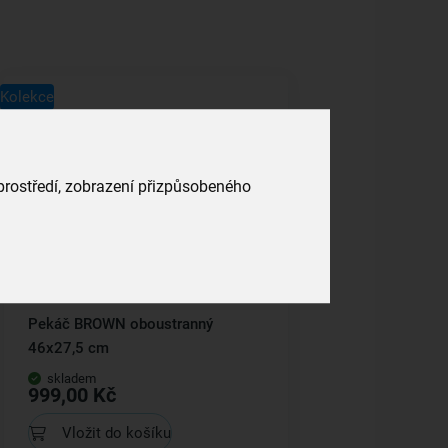
Kolekce
 prostředí, zobrazení přizpůsobeného
Pekáč BROWN oboustranný
46x27,5 cm
skladem
999,00 Kč
Vložit do košíku