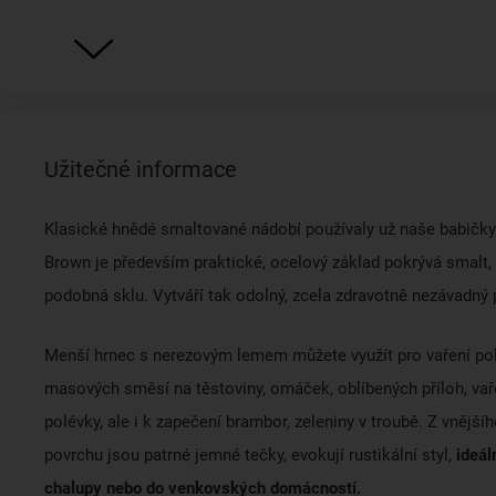
Užitečné informace
Klasické hnědé smaltované nádobí používaly už naše babičky
Brown je především praktické, ocelový základ pokrývá smalt, 
podobná sklu. Vytváří tak odolný, zcela zdravotně nezávadný 
Menší hrnec s nerezovým lemem můžete využít pro vaření pol
masových směsí na těstoviny, omáček, oblíbených příloh, vař
polévky, ale i k zapečení brambor, zeleniny v troubě. Z vnějšíh
povrchu jsou patrné jemné tečky, evokují rustikální styl,
ideáln
chalupy nebo do venkovských domácností.