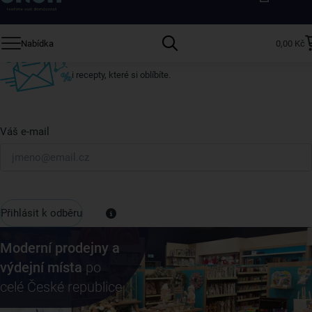
ostatní
Přihlaste se k odběru našeho newsletteru.
Nabídka
0,00 Kč
U nás vždy najdete zajímavé akce, slevy, novinky v sortimentu
i recepty, které si oblíbíte.
Váš e-mail
Přihlásit k odběru
Moderní prodejny a
výdejní místa
po
celé České republice