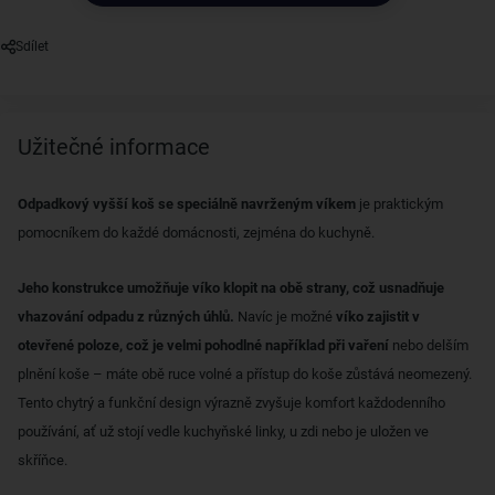
Sdílet
Užitečné informace
Odpadkový vyšší koš se speciálně navrženým víkem
je praktickým
pomocníkem do každé domácnosti, zejména do kuchyně.
Jeho konstrukce umožňuje víko klopit na obě strany, což usnadňuje
vhazování odpadu z různých úhlů.
Navíc je možné
víko zajistit v
otevřené poloze, což je velmi pohodlné například při vaření
nebo delším
plnění koše – máte obě ruce volné a přístup do koše zůstává neomezený.
Tento chytrý a funkční design výrazně zvyšuje komfort každodenního
používání, ať už stojí vedle kuchyňské linky, u zdi nebo je uložen ve
skříňce.