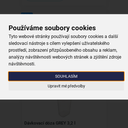
Kolekce
Používáme soubory cookies
Tyto webové stránky používají soubory cookies a další
sledovací nástroje s cílem vylepšení uživatelského
Dávkovací dóza GREY 1,8 l
prostředí, zobrazení přizpůsobeného obsahu a reklam,
analýzy návštěvnosti webových stránek a zjištění zdroje
skladem
návštěvnosti.
149,00 Kč
Vložit do košíku
SOUHLASÍM
Upravit mé předvolby
Kolekce
Dávkovací dóza GREY 3,2 l