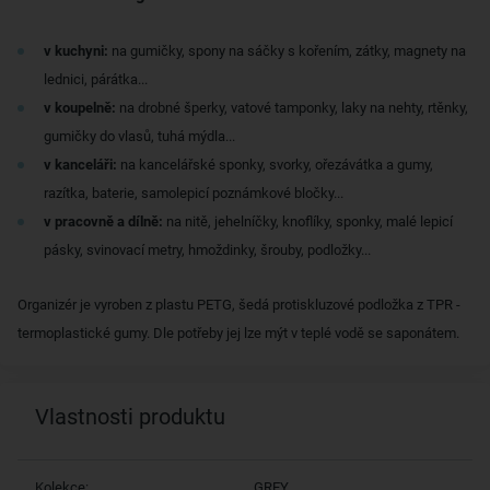
v kuchyni:
na gumičky, spony na sáčky s kořením, zátky, magnety na
lednici, párátka...
v koupelně:
na drobné šperky, vatové tamponky, laky na nehty, rtěnky,
gumičky do vlasů, tuhá mýdla...
v kanceláři:
na kancelářské sponky, svorky, ořezávátka a gumy,
razítka, baterie, samolepicí poznámkové bločky...
v pracovně a dílně:
na nitě, jehelníčky, knoflíky, sponky, malé lepicí
pásky, svinovací metry, hmoždinky, šrouby, podložky...
Organizér je vyroben z plastu PETG, šedá protiskluzové podložka z TPR -
termoplastické gumy. Dle potřeby jej lze mýt v teplé vodě se saponátem.
Vlastnosti produktu
Kolekce:
GREY