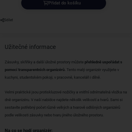
Přidat do košíku
Sdílet
Užitečné informace
Zásuvky, skříňky a další úložné prostory můžete
přehledně uspořádat s
pomocí transparentních organizérů.
Tento malý organizér využijete v
kuchyni, studentském pokoji, v pracovně, kanceláři i dílně.
Velmi praktické jsou protiskluzové nožičky a vnitřní odnímatelná vložka na
dně organizéru. V naší nabídce najdete několik velikostí a tvarů. Sami si
sestavíte potřebný počet různě velkých a tvarově odlišných organizérů
podle velikosti zásuvky nebo tvaru jiného úložného prostoru.
Na co se hodí organizér: