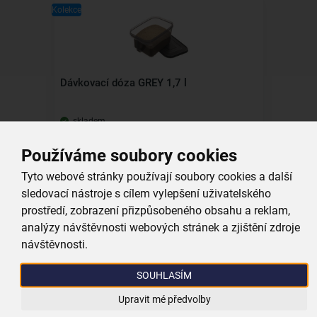
Kolekce
Dávkovací dóza GREY 1,7 l
skladem
119,00 Kč
Používáme soubory cookies
Vložit do košíku
Tyto webové stránky používají soubory cookies a další
sledovací nástroje s cílem vylepšení uživatelského
Kolekce
prostředí, zobrazení přizpůsobeného obsahu a reklam,
analýzy návštěvnosti webových stránek a zjištění zdroje
návštěvnosti.
SOUHLASÍM
Dávkovací dóza GREY 1,8 l
Upravit mé předvolby
skladem