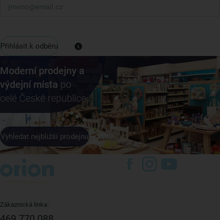
Přihlásit k odběru
Moderní prodejny a
výdejní místa
po
celé České republice
Vyhledat nejbližší prodejnu
Zákaznická linka:
469 770 088