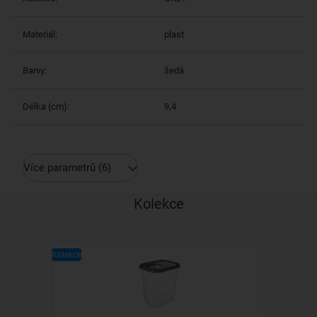
Materiál:
plast
Barvy:
šedá
Délka (cm):
9,4
Více parametrů
(6)
Kolekce
Kolekce