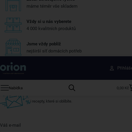
máme téměr vše skladem
Vždy si u nás vyberete
4 000 kvalitních produktů
Jsme vždy poblíž
nejširší síť domácích potřeb
Získejte rady, recepty a tipy na slevy dřív než
Přihláš
ostatní
Přihlaste se k odběru našeho newsletteru.
Nabídka
0,00 Kč
U nás vždy najdete zajímavé akce, slevy, novinky v sortimentu
i recepty, které si oblíbíte.
Váš e-mail