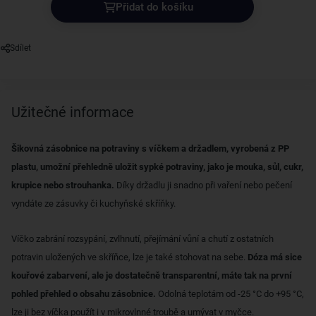
Přidat do košíku
Sdílet
Užitečné informace
Šikovná zásobnice na potraviny s víčkem a držadlem, vyrobená z PP
plastu, umožní přehledně uložit sypké potraviny, jako je mouka, sůl, cukr,
krupice nebo strouhanka.
Díky držadlu ji snadno při vaření nebo pečení
vyndáte ze zásuvky či kuchyňské skříňky.
Víčko zabrání rozsypání, zvlhnutí, přejímání vůní a chutí z ostatních
potravin uložených ve skříňce, lze je také stohovat na sebe.
Dóza má sice
kouřové zabarvení, ale je dostatečně transparentní, máte tak na první
pohled přehled o obsahu zásobnice.
Odolná teplotám od -25 °C do +95 °C,
lze ji bez víčka použít i v mikrovlnné troubě a umývat v myčce.