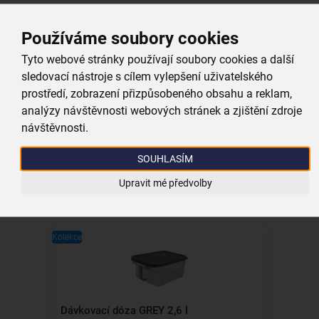
Používáme soubory cookies
Kolekce
Tyto webové stránky používají soubory cookies a další
sledovací nástroje s cílem vylepšení uživatelského
prostředí, zobrazení přizpůsobeného obsahu a reklam,
analýzy návštěvnosti webových stránek a zjištění zdroje
Dávkovací dóza GREY 3,25 l
návštěvnosti.
skladem
SOUHLASÍM
149,00 Kč
Upravit mé předvolby
Vložit do košíku
Kolekce
Dávkovací dóza GREY 2,6 l