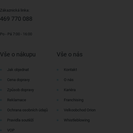
Zákaznická linka:
469 770 088
Po - Pá 7:00 - 16:00
Vše o nákupu
Vše o nás
Jak objednat
Kontakt
Cena dopravy
O nás
Způsob dopravy
Kariéra
Reklamace
Franchising
Ochrana osobních údajů
Velkoobchod Orion
Pravidla soutěží
Whistleblowing
VOP