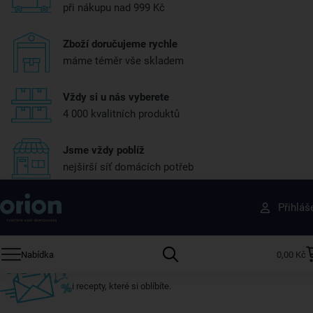
při nákupu nad 999 Kč
Zboží doručujeme rychle
máme téměr vše skladem
Vždy si u nás vyberete
4 000 kvalitních produktů
Jsme vždy poblíž
nejširší síť domácích potřeb
Získejte rady, recepty a tipy na slevy dřív než
Přihláš
ostatní
Přihlaste se k odběru našeho newsletteru.
Nabídka
0,00 Kč
U nás vždy najdete zajímavé akce, slevy, novinky v sortimentu
i recepty, které si oblíbíte.