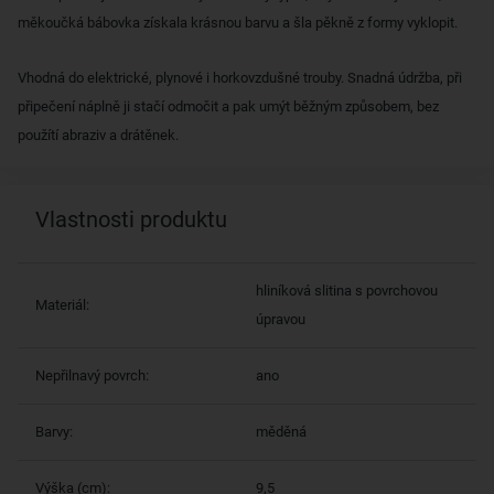
měkoučká bábovka získala krásnou barvu a šla pěkně z formy vyklopit.
Vhodná do elektrické, plynové i horkovzdušné trouby. Snadná údržba, při
připečení náplně ji stačí odmočit a pak umýt běžným způsobem, bez
použítí abraziv a drátěnek.
Vlastnosti produktu
hliníková slitina s povrchovou
Materiál:
úpravou
Nepřilnavý povrch:
ano
Barvy:
měděná
Výška (cm):
9,5