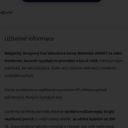
Sdílet
Užitečné informace
Netypický, designový tvar bábovkové formy MARISSA ORIENT ve velmi
trendovém, luxusně vypadajícím provedení a barvě mědi.
Forma je nejen
praktická, ale také působivá. Bude navíc krásnou dekorací v moderní i
rustikální kuchyni.
Forma na bábovku s nepřilnavým povrchem PFLUON pro pečení
piškotových, třených i kynutých těst.
Uvnitř má na hliníkovém těle, které je
skvělým vodičem tepla, dvojitý
nepřilnavý povrch,
z vnější strany nástřik.
Je odolná teplotám až 200
°C.
Doporučujeme bábovku vymazat a vysypat, aby vaše nadýchaná,