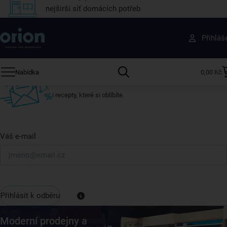
nejširší síť domácích potřeb
Získejte rady, recepty a tipy na slevy dřív než
Přihláš
ostatní
Přihlaste se k odběru našeho newsletteru.
Nabídka
0,00 Kč
U nás vždy najdete zajímavé akce, slevy, novinky v sortimentu
i recepty, které si oblíbíte.
Váš e-mail
Přihlásit k odběru
Moderní prodejny a