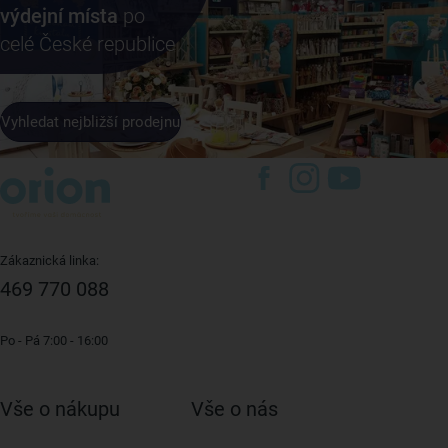
výdejní místa
po
celé České republice
Vyhledat nejbližší prodejnu
Zákaznická linka:
469 770 088
Po - Pá 7:00 - 16:00
Vše o nákupu
Vše o nás