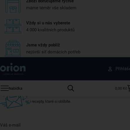
Zboží doručujeme rychle
máme téměr vše skladem
Vždy si u nás vyberete
4 000 kvalitních produktů
Jsme vždy poblíž
nejširší síť domácích potřeb
Získejte rady, recepty a tipy na slevy dřív než
Přihláš
ostatní
Přihlaste se k odběru našeho newsletteru.
Nabídka
0,00 Kč
U nás vždy najdete zajímavé akce, slevy, novinky v sortimentu
i recepty, které si oblíbíte.
Váš e-mail