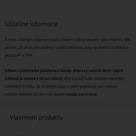
Užitečné informace
S tímto otočným stojanem bude zdobení vašich dezertů úplná hračka. Má
průměr 28 cm a jeho podnos i vyšší podstavec jsou vyrobené z kvalitního
plastu PP a TPR.
Během vyhlazování potahovací hmoty, přípravy nahých dortů i jejich
zdobení je možné s tácem otáčet,
díky čemuž bude zdobení snadnější.
Vzhledem k tomu, že se jedná nejen o velmi praktický, ale i stylový
kousek, můžete na něm váš dezert
rovnou servírovat.
Vlastnosti produktu