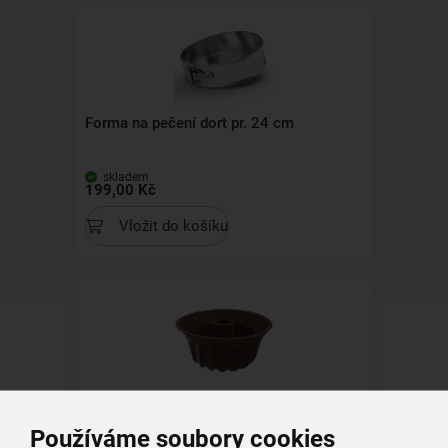
Forma na pečení dort pr. 24 cm
skladem
199,00 Kč
Vložit do košíku
Forma na pečení bábovka pr. 23,5 cm
Používáme soubory cookies