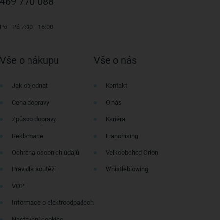
469 770 088
Po - Pá 7:00 - 16:00
Vše o nákupu
Vše o nás
Jak objednat
Kontakt
Cena dopravy
O nás
Způsob dopravy
Kariéra
Reklamace
Franchising
Ochrana osobních údajů
Velkoobchod Orion
Pravidla soutěží
Whistleblowing
VOP
Informace o elektroodpadech
Nastavení cookies