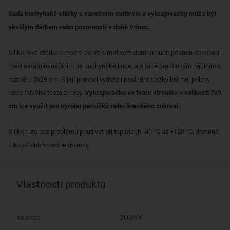
Sada kuchyňské stěrky s vánočním motivem a vykrajovačky může být
skvělým dárkem nebo pozorností v době Vánoc.
Silikonová stěrka v modré barvě s motivem domků bude pěknou dekorací
mezi ostatním náčiním na kuchyňské lince, ale také praktickým náčiním o
rozměru 5x29 cm. S její pomocí vytřete i poslední zbytky krému, polevy
nebo řídkého těsta z mísy.
Vykrajovačku ve tvaru stromku o velikosti 7x9
cm lze využít pro výrobu perníčků nebo lineckého cukroví.
Silikon lze bez problému používat při teplotách -40 °C až +120 °C, dřevěná
rukojeť dobře padne do ruky.
Vlastnosti produktu
Kolekce:
DOMKY