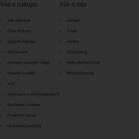
Vše o nákupu
Vše o nás
Jak objednat
Kontakt
Cena dopravy
O nás
Způsob dopravy
Kariéra
Reklamace
Franchising
Ochrana osobních údajů
Velkoobchod Orion
Pravidla soutěží
Whistleblowing
VOP
Informace o elektroodpadech
Nastavení cookies
Pozáruční servis
Ukončené produkty