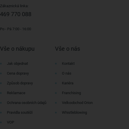
Zákaznická linka:
469 770 088
Po - Pá 7:00 - 16:00
Vše o nákupu
Vše o nás
Jak objednat
Kontakt
Cena dopravy
O nás
Způsob dopravy
Kariéra
Reklamace
Franchising
Ochrana osobních údajů
Velkoobchod Orion
Pravidla soutěží
Whistleblowing
VOP