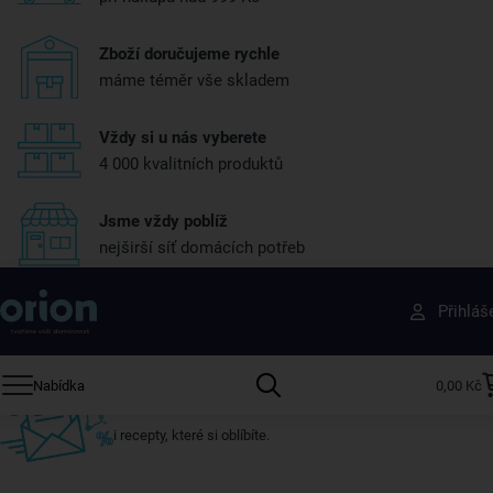
Zboží doručujeme rychle
máme téměr vše skladem
Vždy si u nás vyberete
4 000 kvalitních produktů
Jsme vždy poblíž
nejširší síť domácích potřeb
Získejte rady, recepty a tipy na slevy dřív než
Přihláš
ostatní
Přihlaste se k odběru našeho newsletteru.
Nabídka
0,00 Kč
U nás vždy najdete zajímavé akce, slevy, novinky v sortimentu
i recepty, které si oblíbíte.