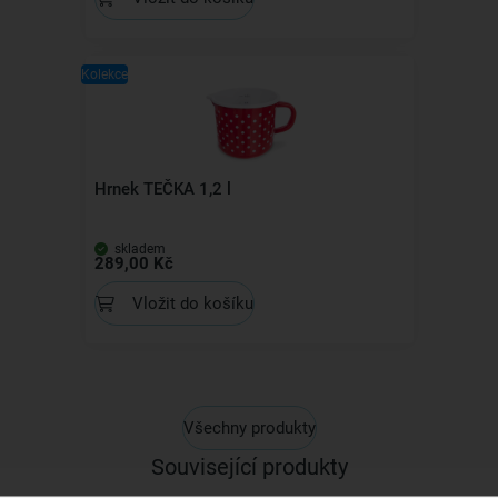
Kolekce
Hrnek TEČKA 1,2 l
skladem
289,00 Kč
Vložit do košíku
Všechny produkty
Související produkty