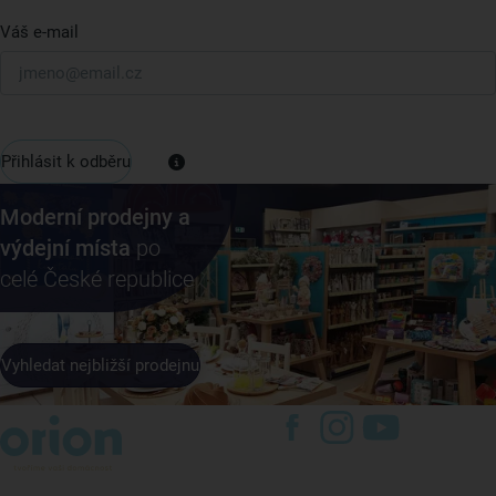
Váš e-mail
Přihlásit k odběru
Moderní prodejny a
výdejní místa
po
celé České republice
Vyhledat nejbližší prodejnu