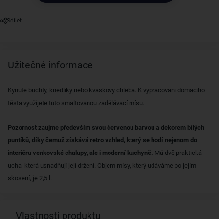
Sdílet
Užitečné informace
Kynuté buchty, knedlíky nebo kváskový chleba. K vypracování domácího
těsta využijete tuto smaltovanou zadělávací mísu.
Pozornost zaujme především svou červenou barvou a dekorem bílých
puntíků, díky čemuž získává retro vzhled, který se hodí nejenom do
interiéru venkovské chalupy, ale i moderní kuchyně.
Má dvě praktická
ucha, která usnadňují její držení. Objem mísy, který udáváme po jejím
skosení, je 2,5 l.
Vlastnosti produktu