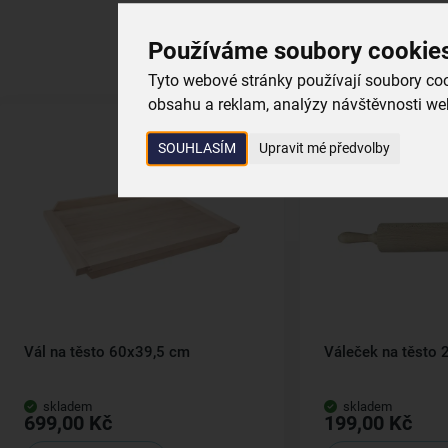
Používáme soubory cookie
Tyto webové stránky používají soubory cook
obsahu a reklam, analýzy návštěvnosti web
SOUHLASÍM
Upravit mé předvolby
Vál na těsto 60x39,5 cm
Váleček na těsto 
skladem
skladem
699,00 Kč
199,00 Kč