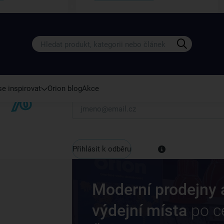
Získejte rady, recepty a tipy na sle
Přihlaste se k odběru našeho newsletteru.
U nás vždy najdete zajímavé akce, slevy, novink
e inspirovat
Orion blog
Akce
Váš e-mail
Přihlásit k odběru
Moderní prodejny 
výdejní místa
po c