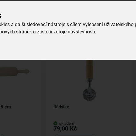
s
ies a další sledovací nástroje s cílem vylepšení uživatelského
ových stránek a zjištění zdroje návštěvnosti.
25 cm
Rádýlko
skladem
79,00 Kč