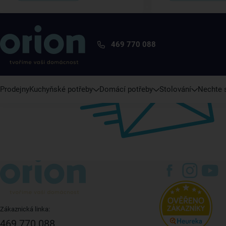
469 770 088
Prodejny
Kuchyňské potřeby
Domácí potřeby
Stolování
Nechte s
Zákaznická linka:
469 770 088