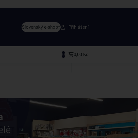
vy dřív než ostatní
Slovenský e-shop
Přihlášení
y v sortimentu i recepty, které si oblíbíte.
0
0,00 Kč
a
elé