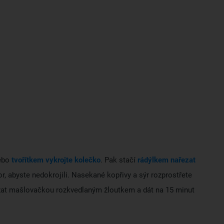
nebo
tvořítkem vykrojte kolečko
. Pak stačí
rádýlkem nařezat
or, abyste nedokrojili. Nasekané kopřivy a sýr rozprostřete
mazat mašlovačkou rozkvedlaným žloutkem a dát na 15 minut