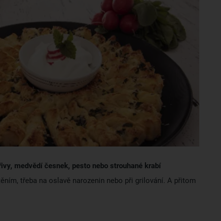
ivy, medvědí česnek, pesto nebo strouhané krabí
ěním, třeba na oslavě narozenin nebo při grilování. A přitom