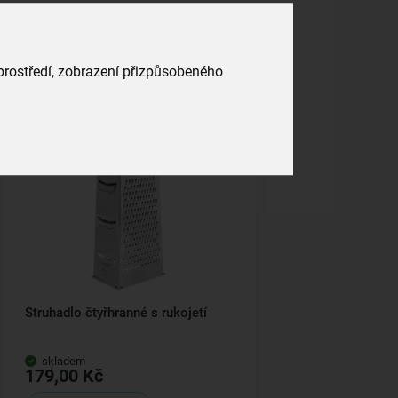
 prostředí, zobrazení přizpůsobeného
Struhadlo čtyřhranné s rukojetí
skladem
179,00 Kč