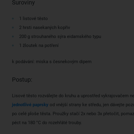
Suroviny
1 listové těsto
2 hrsti nasekaných kopřiv
200 g strouhaného sýra eidamského typu
1 žloutek na potření
k podávání: miska s česnekovým dipem
Postup:
Lisové těsto rozválejte do kruhu a uprostřed vykrajovačem 
jednotlivé paprsky
od vnější strany ke středu, jen dávejte poz
po celé ploše těsta. Proužky stačí 2x nebo 3x přetočit, po
péct na 180 °C do rozehřáté trouby.