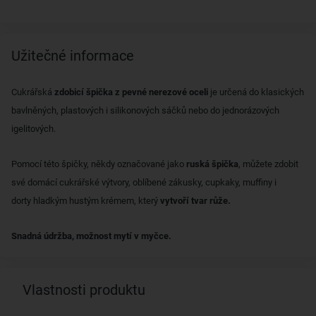
Užitečné informace
Cukrářská
zdobicí špička z pevné nerezové oceli
je určená do klasických
bavlněných, plastových i silikonových sáčků nebo do jednorázových
igelitových.
Pomocí této špičky, někdy označované jako
ruská špička
, můžete zdobit
své domácí cukrářské výtvory, oblíbené zákusky, cupkaky, muffiny i
dorty hladkým hustým krémem, který
vytvoří tvar růže.
Snadná údržba, možnost mytí v myčce.
Vlastnosti produktu