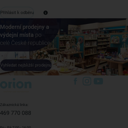
Přihlásit k odběru
Moderní prodejny a
výdejní místa
po
celé České republice
Vyhledat nejbližší prodejnu
Zákaznická linka:
469 770 088
Po - Pá 7:00 - 16:00