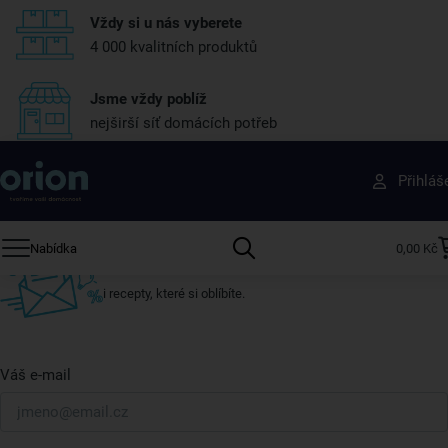
Vždy si u nás vyberete
4 000 kvalitních produktů
Jsme vždy poblíž
nejširší síť domácích potřeb
Získejte rady, recepty a tipy na slevy dřív než
Přihláš
ostatní
Přihlaste se k odběru našeho newsletteru.
Nabídka
0,00 Kč
U nás vždy najdete zajímavé akce, slevy, novinky v sortimentu
i recepty, které si oblíbíte.
Váš e-mail