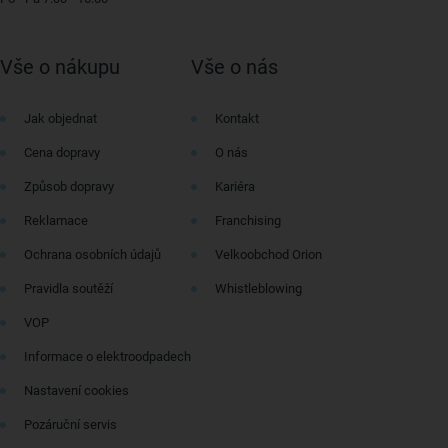
Vše o nákupu
Vše o nás
Jak objednat
Kontakt
Cena dopravy
O nás
Způsob dopravy
Kariéra
Reklamace
Franchising
Ochrana osobních údajů
Velkoobchod Orion
Pravidla soutěží
Whistleblowing
VOP
Informace o elektroodpadech
Nastavení cookies
Pozáruční servis