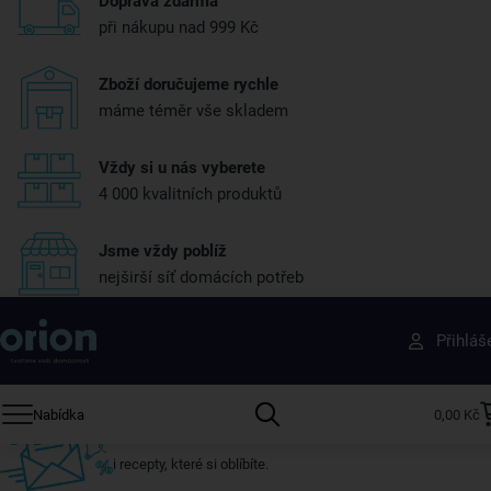
Doprava zdarma
při nákupu nad 999 Kč
Zboží doručujeme rychle
máme téměr vše skladem
Vždy si u nás vyberete
4 000 kvalitních produktů
Jsme vždy poblíž
nejširší síť domácích potřeb
Získejte rady, recepty a tipy na slevy dřív než
Přihláš
ostatní
Přihlaste se k odběru našeho newsletteru.
Nabídka
0,00 Kč
U nás vždy najdete zajímavé akce, slevy, novinky v sortimentu
i recepty, které si oblíbíte.