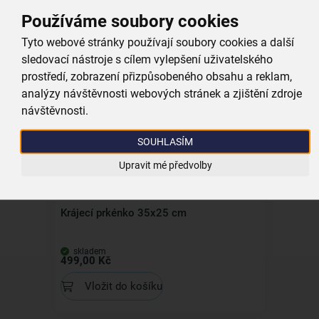
Používáme soubory cookies
Zavařovací hlava 83/68
Tyto webové stránky používají soubory cookies a další
skladem
sledovací nástroje s cílem vylepšení uživatelského
129,00 Kč
prostředí, zobrazení přizpůsobeného obsahu a reklam,
Vložit do košíku
analýzy návštěvnosti webových stránek a zjištění zdroje
návštěvnosti.
SOUHLASÍM
Upravit mé předvolby
Krájecí prkénko 35x25 cm
skladem
499,00 Kč
Vložit do košíku