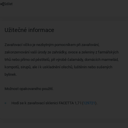
Sdílet
Užitečné informace
Zavařovací víčko je nezbytným pomocníkem při zavařování,
zakonzervování vaší úrody ze zahrádky, ovoce a zeleniny z farmářských
trhů nebo přímo od pěstitelů, při výrobě čalamády, domácích marmelád,
kompotů, sirupů, ale i k uskladnění ořechů, luštěnin nebo sušených
bylinek.
Možnost opakovaného použití.
Hodí se k zavařovací sklenici FACETTA 1,7 l (
129721
).