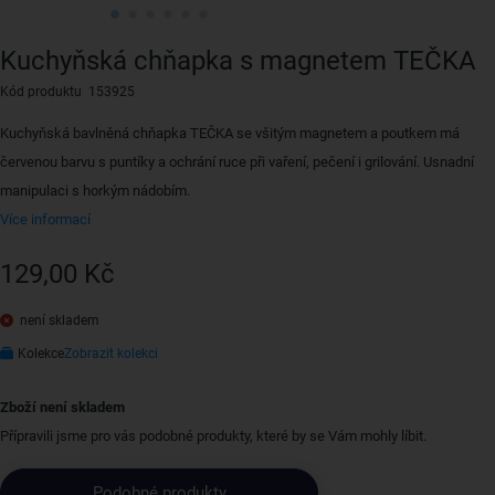
Kuchyňská chňapka s magnetem TEČKA
Kód produktu 153925
Kuchyňská bavlněná chňapka TEČKA se všitým magnetem a poutkem má
červenou barvu s puntíky a ochrání ruce při vaření, pečení i grilování. Usnadní
manipulaci s horkým nádobím.
Více informací
129,00 Kč
není skladem
Kolekce
Zobrazit kolekci
Zboží není skladem
Přípravili jsme pro vás podobné produkty, které by se Vám mohly líbit.
Podobné produkty