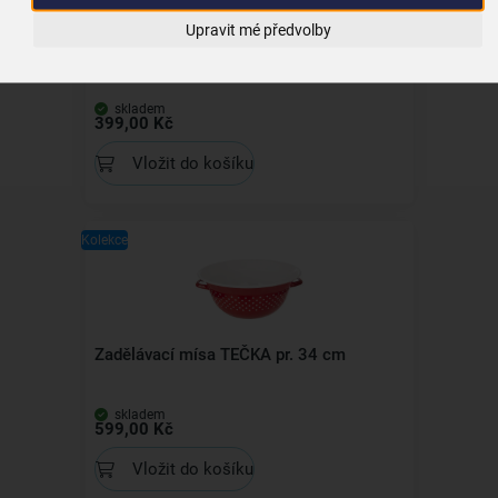
Upravit mé předvolby
Čajová souprava TEČKA 3 ks
skladem
399,00 Kč
Vložit do košíku
Kolekce
Zadělávací mísa TEČKA pr. 34 cm
skladem
599,00 Kč
Vložit do košíku