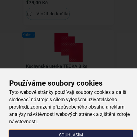
179,00 Kč
Vložit do košíku
Kolekce
Kuchyňská utěrka TEČKA 3 ks
Používáme soubory cookies
skladem
229,00 Kč
Tyto webové stránky používají soubory cookies a další
Vložit do košíku
sledovací nástroje s cílem vylepšení uživatelského
prostředí, zobrazení přizpůsobeného obsahu a reklam,
analýzy návštěvnosti webových stránek a zjištění zdroje
Kolekce
návštěvnosti.
SOUHLASÍM