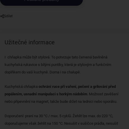
Sdílet
Užitečné informace
I chňapka může být stylová. To potvrzuje tato červená bavlněná
kuchyňská rukavice s bílými puntíky, která je stylovým a funkčním
doplňkem do vaší kuchyně. Doma i na chalupě.
Kuchyňská chňapka
ochrání ruce při vaření, pečení a grilování před
popálením, usnadní manipulaci s horkým nádobím
. Možnost zavěšení
nebo připevnění na magnet, takže bude držet na lednici nebo sporáku.
Doporučení: praní na 30 °C / max. 5 cyklů. Žehlit lze max. do 220 °C,
doporučujeme však žehlit na 150 °C. Nesušit v sušičce prádla, nesušit