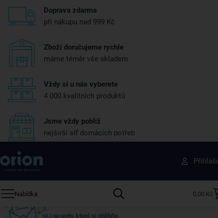
Doprava zdarma
při nákupu nad 999 Kč
Zboží doručujeme rychle
máme téměr vše skladem
Vždy si u nás vyberete
4 000 kvalitních produktů
Jsme vždy poblíž
nejširší síť domácích potřeb
Získejte rady, recepty a tipy na slevy dřív než
Přihláš
ostatní
Přihlaste se k odběru našeho newsletteru.
Nabídka
0,00 Kč
U nás vždy najdete zajímavé akce, slevy, novinky v sortimentu
i recepty, které si oblíbíte.