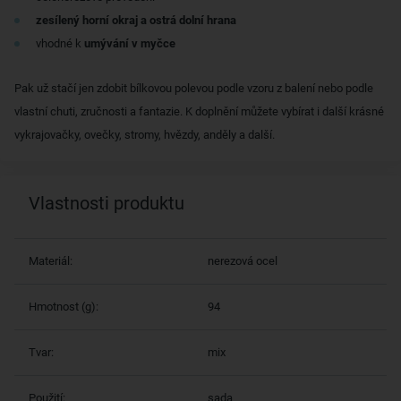
zesílený horní okraj a ostrá dolní hrana
vhodné k
umývání v myčce
Pak už stačí jen zdobit bílkovou polevou podle vzoru z balení nebo podle
vlastní chuti, zručnosti a fantazie. K doplnění můžete vybírat i další krásné
vykrajovačky, ovečky, stromy, hvězdy, anděly a další.
Vlastnosti produktu
Materiál:
nerezová ocel
Hmotnost (g):
94
Tvar:
mix
Použití:
sada