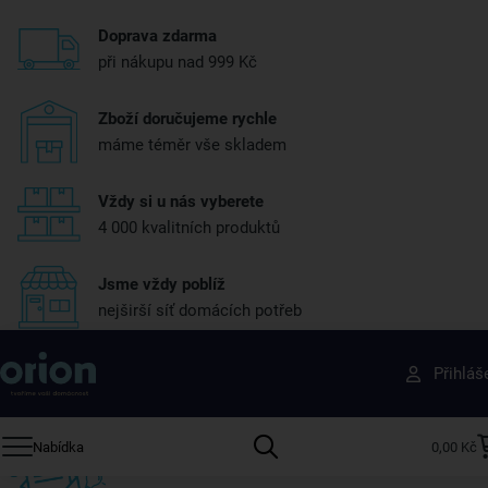
Doprava zdarma
při nákupu nad 999 Kč
Zboží doručujeme rychle
máme téměr vše skladem
Vždy si u nás vyberete
4 000 kvalitních produktů
Jsme vždy poblíž
nejširší síť domácích potřeb
Získejte rady, recepty a tipy na slevy dřív než
Přihláš
ostatní
Přihlaste se k odběru našeho newsletteru.
Nabídka
0,00 Kč
U nás vždy najdete zajímavé akce, slevy, novinky v sortimentu