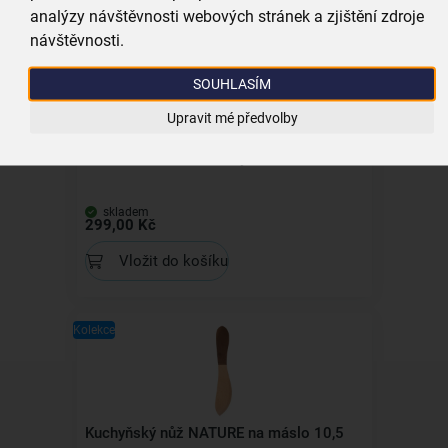
analýzy návštěvnosti webových stránek a zjištění zdroje
návštěvnosti.
SOUHLASÍM
Upravit mé předvolby
Váleček na těsto stonky 20 cm
skladem
299,00 Kč
Vložit do košíku
Kolekce
Kuchyňský nůž NATURE na máslo 10,5