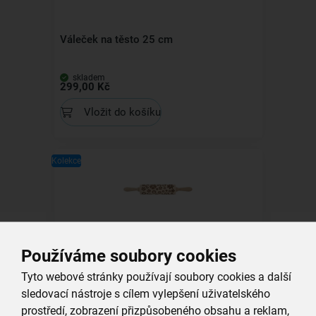
Váleček na těsto 25 cm
skladem
299,00 Kč
Vložit do košíku
Kolekce
Váleček na těsto KVĚT 20 cm
Používáme soubory cookies
skladem
Tyto webové stránky používají soubory cookies a další
299,00 Kč
sledovací nástroje s cílem vylepšení uživatelského
Vložit do košíku
prostředí, zobrazení přizpůsobeného obsahu a reklam,