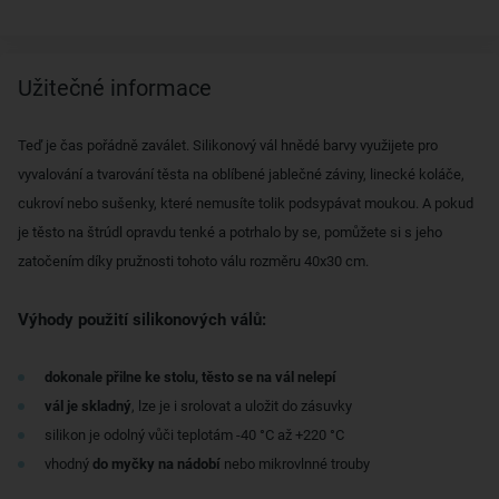
Užitečné informace
Teď je čas pořádně zaválet. Silikonový vál hnědé barvy využijete pro
vyvalování a tvarování těsta na oblíbené jablečné záviny, linecké koláče,
cukroví nebo sušenky, které nemusíte tolik podsypávat moukou. A pokud
je těsto na štrúdl opravdu tenké a potrhalo by se, pomůžete si s jeho
zatočením díky pružnosti tohoto válu rozměru 40x30 cm.
Výhody použití silikonových válů:
dokonale přilne ke stolu, těsto se na vál nelepí
vál je skladný
, lze je i srolovat a uložit do zásuvky
silikon je odolný vůči teplotám -40 °C až +220 °C
vhodný
do myčky na nádobí
nebo mikrovlnné trouby