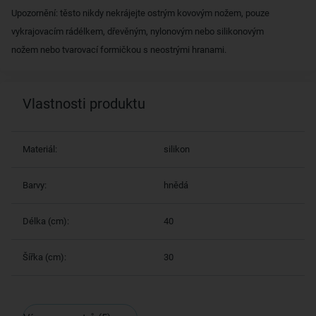
Upozornění: těsto nikdy nekrájejte ostrým kovovým nožem, pouze
vykrajovacím rádélkem, dřevěným, nylonovým nebo silikonovým
nožem nebo tvarovací formičkou s neostrými hranami.
Vlastnosti produktu
Materiál:
silikon
Barvy:
hnědá
Délka (cm):
40
Šířka (cm):
30