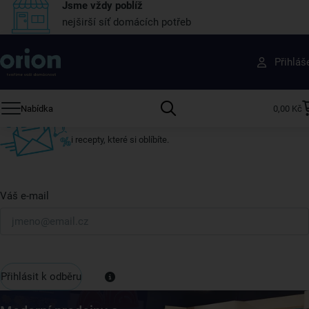
Jsme vždy poblíž
nejširší síť domácích potřeb
Získejte rady, recepty a tipy na slevy dřív než
Přihláš
ostatní
Přihlaste se k odběru našeho newsletteru.
Nabídka
0,00 Kč
U nás vždy najdete zajímavé akce, slevy, novinky v sortimentu
i recepty, které si oblíbíte.
Váš e-mail
Přihlásit k odběru