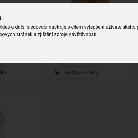
s
ies a další sledovací nástroje s cílem vylepšení uživatelského
ových stránek a zjištění zdroje návštěvnosti.
věrem SNĚHULÁK
Dárková taška SNĚHULÁK
18x10x23 cm
skladem
25,00 Kč
íku
Vložit do košíku