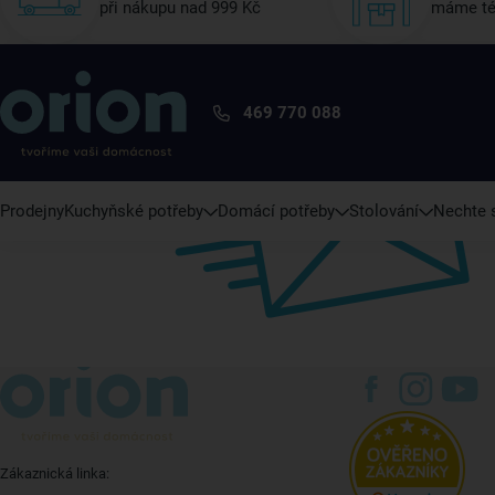
při nákupu nad 999 Kč
máme té
469 770 088
Prodejny
Kuchyňské potřeby
Domácí potřeby
Stolování
Nechte s
Zákaznická linka: