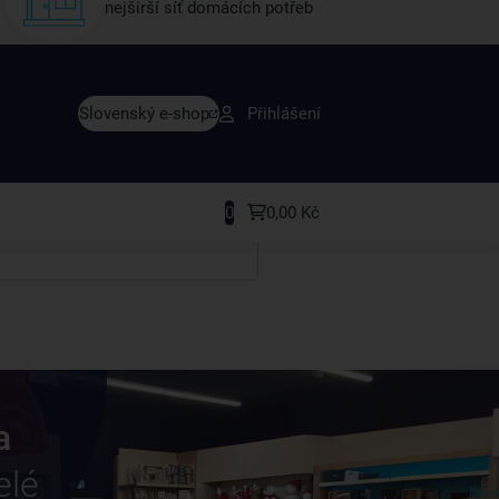
nejširší síť domácích potřeb
vy dřív než ostatní
Slovenský e-shop
Přihlášení
y v sortimentu i recepty, které si oblíbíte.
0
0,00 Kč
a
elé