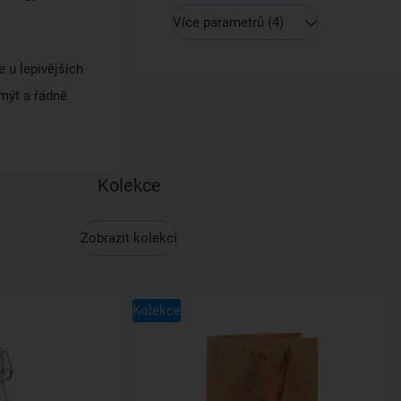
Více parametrů
(4)
 u lepivějších
mýt a řádně
Kolekce
Zobrazit kolekci
Kolekce