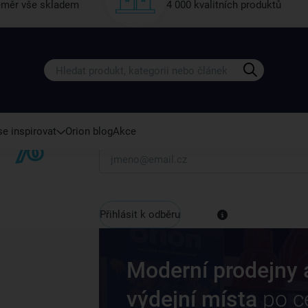
měr vše skladem
4 000 kvalitních produktů
Získejte rady, recepty a tipy na sle
Přihlaste se k odběru našeho newsletteru.
U nás vždy najdete zajímavé akce, slevy, novink
e inspirovat
Orion blog
Akce
Váš e-mail
Přihlásit k odběru
Moderní prodejny 
výdejní místa
po c