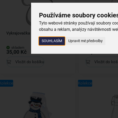
Používáme soubory cookie
Tyto webové stránky používají soubory cook
obsahu a reklam, analýzy návštěvnosti web
Vykrajovačka SNĚHULÁK
Láhev s klip uzá
0,29 l
SOUHLASÍM
Upravit mé předvolby
skladem
skladem
35,00 Kč
89,00 Kč
Vložit do košíku
Vložit do koš
Kolekce
Kolekce