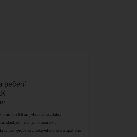
a pečení
ÁK
436
 průměru 5,5 cm, vhodné ke zdobení
čků, sladkých i slaných sušenek a
oví. Je vyrobeno z bukového dřeva a opatřeno