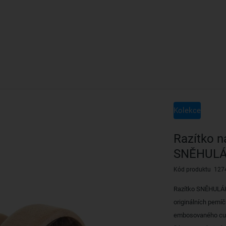
Kolekce
Razítko n
SNĚHUL
Kód produktu 127
Razítko SNĚHULÁK
originálních perní
embosovaného cukr