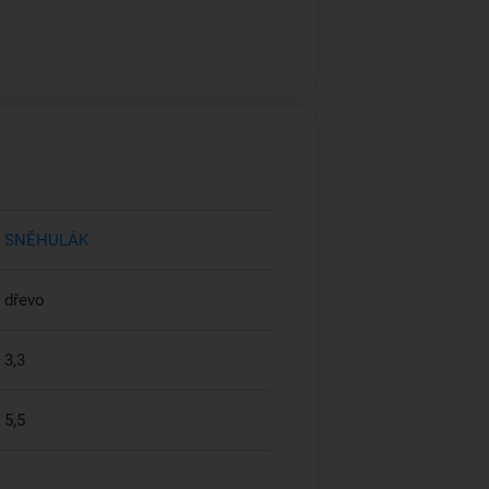
SNĚHULÁK
dřevo
3,3
5,5