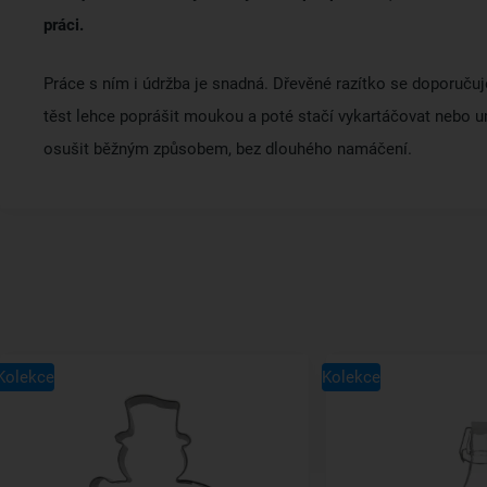
práci.
Práce s ním i údržba je snadná.
Dřevěné razítko se doporučuje
těst lehce poprášit moukou a poté stačí vykartáčovat nebo u
osušit běžným způsobem, bez dlouhého namáčení.
Kolekce
Kolekce