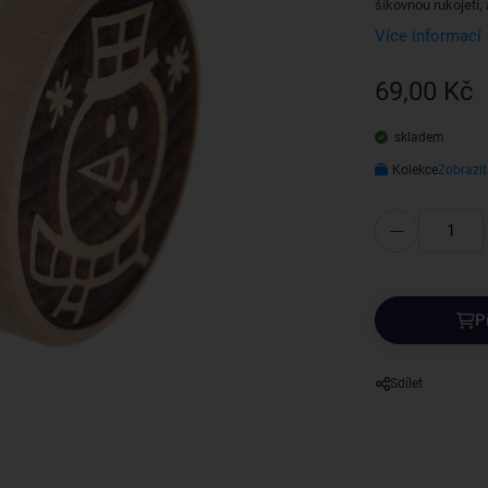
šikovnou rukojetí,
Více informací
69,00 Kč
skladem
Kolekce
Zobrazit
P
Sdílet