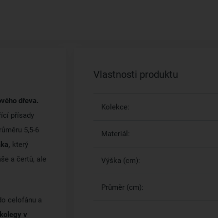
Vlastnosti produktu
ového dřeva.
Kolekce:
ící přísady
růměru 5,5-6
Materiál:
áka,
který
e a čertů, ale
Výška (cm):
Průměr (cm):
do celofánu a
 kolegy v