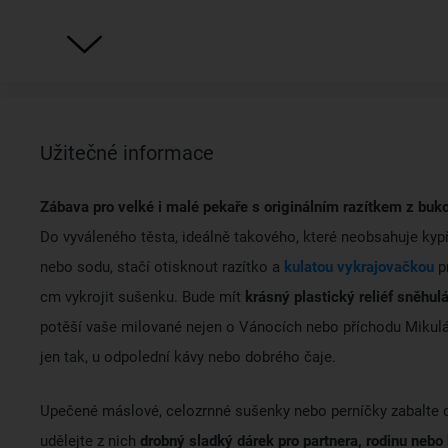
Užitečné informace
Zábava pro velké i malé pekaře s originálním razítkem z buk
Do vyváleného těsta, ideálně takového, které neobsahuje kypř
nebo sodu, stačí otisknout razítko a
kulatou vykrajovačkou
p
cm vykrojit sušenku. Bude mít
krásný plastický reliéf sněhul
potěší vaše milované nejen o Vánocích nebo příchodu Mikuláš
jen tak, u odpolední kávy nebo dobrého čaje.
Upečené máslové, celozrnné sušenky nebo perníčky zabalte 
udělejte z nich
drobný sladký dárek pro partnera, rodinu nebo