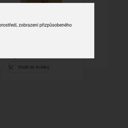
 prostředí, zobrazení přizpůsobeného
Dárková taška SNĚHULÁK
26x12,5x32 cm
skladem
35,00 Kč
Vložit do košíku