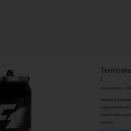
Termoska
l
Kód produktu 125
Nerezová dvoustěn
nápoje dlouho stu
těsnící víčko, což p
turistice.
Více informací