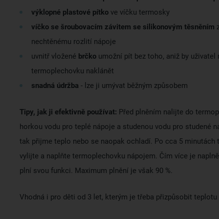
výklopné plastové pítko
ve víčku termosky
víčko se šroubovacím závitem se silikonovým těsněním
z
nechtěnému rozlití nápoje
uvnitř vložené
brčko
umožní pít bez toho, aniž by uživatel
termoplechovku naklánět
snadná údržba
- lze ji umývat běžným způsobem
Tipy, jak ji efektivně používat:
Před plněním nalijte do termo
horkou vodu pro teplé nápoje a studenou vodu pro studené 
tak přijme teplo nebo se naopak ochladí. Po cca 5 minutách 
vylijte a naplňte termoplechovku nápojem. Čím více je naplně
plní svou funkci. Maximum plnění je však 90 %.
Vhodná i pro děti od 3 let, kterým je třeba přizpůsobit teplotu