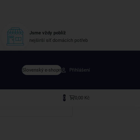
Jsme vždy poblíž
nejširší síť domácích potřeb
vy dřív než ostatní
Slovenský e-shop
Přihlášení
y v sortimentu i recepty, které si oblíbíte.
0
0,00 Kč