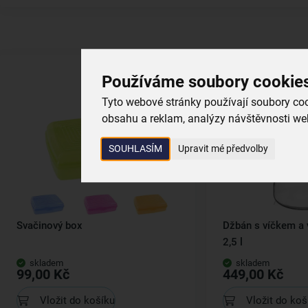
Používáme soubory cookie
Tyto webové stránky používají soubory cook
obsahu a reklam, analýzy návštěvnosti web
SOUHLASÍM
Upravit mé předvolby
Svačinový box
Džbán s víčkem a 
2,5 l
skladem
skladem
99,00 Kč
449,00 Kč
Vložit do košíku
Vložit do koš