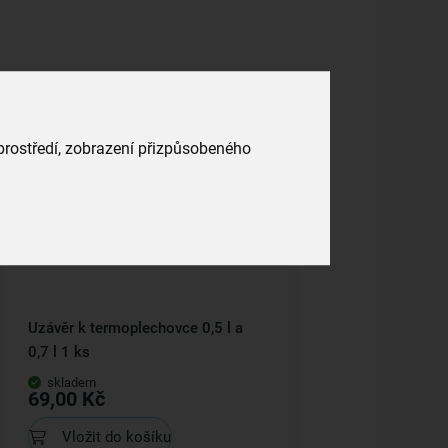
 prostředí, zobrazení přizpůsobeného
Uzávěr k termoplechovce 0,5 l a
0,7 l 1 ks
skladem
69,00 Kč
Vložit do košíku