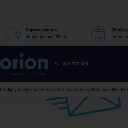
Doprava zdarma
Zboží do
při nákupu nad 999 Kč
máme té
469 770 088
Prodejny
Kuchyňské potřeby
Domácí potřeby
Stolování
Nechte s