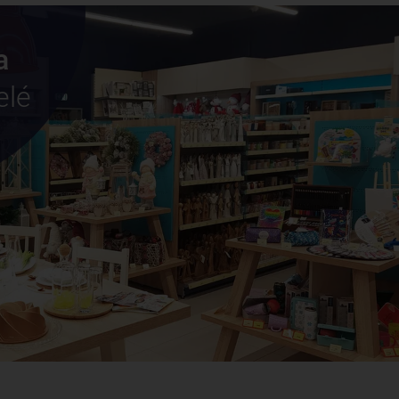
a
elé