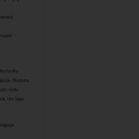
amezí
 musel
plechovky
nápoje. Nádoba
tuto vodu
ná, tím lépe
 nápoje.