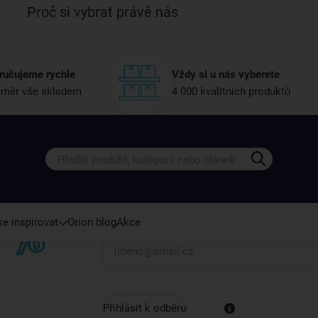
Proč si vybrat právě nás
ručujeme rychle
Vždy si u nás vyberete
měr vše skladem
4 000 kvalitních produktů
Získejte rady, recepty a tipy na sle
Přihlaste se k odběru našeho newsletteru.
U nás vždy najdete zajímavé akce, slevy, novink
e inspirovat
Orion blog
Akce
Váš e-mail
Přihlásit k odběru