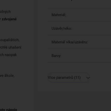
silných
Materiál:
y zdvojené
Uzávěr/víko:
koupalištích,
Materiál víka/uzávěru:
rychlé uhašení
ech naopak
Barvy:
ve škole,
Více parametrů
(11)
loty nápoje