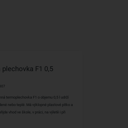
 plechovka F1 0,5
807
ná termoplechovka F1 o objemu 0,5 l udrží
dené nebo teplé. Má výklopné plastové pítko a
řijde vhod ve škole, v práci, na výletě i při