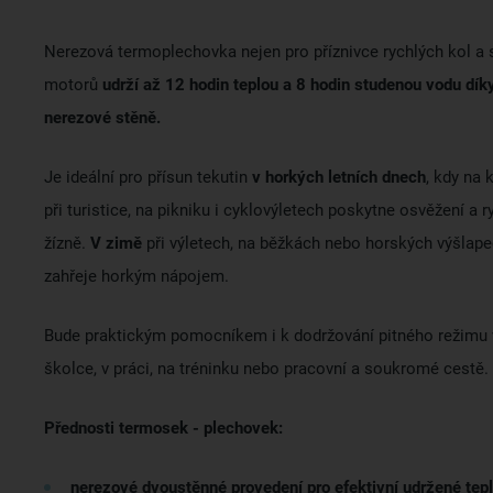
Nerezová termoplechovka nejen pro příznivce rychlých kol a 
motorů
udrží až 12 hodin teplou a 8 hodin studenou vodu dík
nerezové stěně.
Je ideální pro přísun tekutin
v horkých letních dnech
, kdy na 
při turistice, na pikniku i cyklovýletech poskytne osvěžení a 
žízně.
V zimě
při výletech, na běžkách nebo horských výšlap
zahřeje horkým nápojem.
Bude praktickým pomocníkem i k dodržování pitného režimu 
školce, v práci, na tréninku nebo pracovní a soukromé cestě.
Přednosti termosek - plechovek:
nerezové dvoustěnné provedení pro efektivní udržené tep