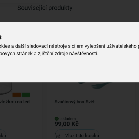
Související produkty
s
ies a další sledovací nástroje s cílem vylepšení uživatelského
ových stránek a zjištění zdroje návštěvnosti.
vložkou na led
Svačinový box Svět
skladem
99,00 Kč
íku
Vložit do košíku