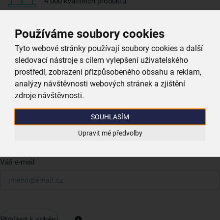
4 000 kvalitních produktů
Jsme vždy poblíž
Používáme soubory cookies
nejširší síť domácích potřeb
Tyto webové stránky používají soubory cookies a další
Získejte rady, recepty a tipy na slevy dřív než
sledovací nástroje s cílem vylepšení uživatelského
Přihlášení
ostatní
prostředí, zobrazení přizpůsobeného obsahu a reklam,
analýzy návštěvnosti webových stránek a zjištění
Přihlaste se k odběru našeho newsletteru.
0
zdroje návštěvnosti.
Nabídka
0,00 Kč
U nás vždy najdete zajímavé akce, slevy, novinky v sortimentu
SOUHLASÍM
i recepty, které si oblíbíte.
Upravit mé předvolby
Váš e-mail
Přihlásit k odběru