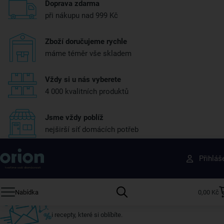
Doprava zdarma
při nákupu nad 999 Kč
Zboží doručujeme rychle
máme téměr vše skladem
Vždy si u nás vyberete
4 000 kvalitních produktů
Jsme vždy poblíž
nejširší síť domácích potřeb
Získejte rady, recepty a tipy na slevy dřív než
Přihláš
ostatní
Přihlaste se k odběru našeho newsletteru.
Nabídka
0,00 Kč
U nás vždy najdete zajímavé akce, slevy, novinky v sortimentu
i recepty, které si oblíbíte.