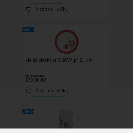
Vložit do košíku
Kolekce
Mělký dětský talíř SOVA pr. 21 cm
skladem
139,00 Kč
Vložit do košíku
Kolekce