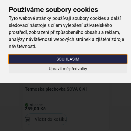
Používáme soubory cookies
Hrnek s barvami a štětcem SOVA 0,38 l
Tyto webové stránky používají soubory cookies a další
sledovací nástroje s cílem vylepšení uživatelského
skladem
159,00 Kč
prostředí, zobrazení přizpůsobeného obsahu a reklam,
Vložit do košíku
analýzy návštěvnosti webových stránek a zjištění zdroje
návštěvnosti.
SOUHLASÍM
Kolekce
Upravit mé předvolby
Termoska plechovka SOVA 0,4 l
skladem
259,00 Kč
Vložit do košíku