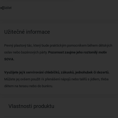
Sdílet
Užitečné informace
Pevný plastový tác, který bude praktickým pomocníkem během dětských
oslav nebo bazénových párty.
Pozornost zaujme jeho roztomilý motiv
SOVA.
Využijete jej k servírování chlebíčků, zákusků, jednohubek či dezertů.
Můžete jej ovšem použít i k přenášení nápojů nebo talířů s jídlem, třeba
dětem na terasu nebo do bunkru.
Vlastnosti produktu