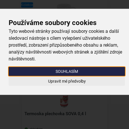
Kolekce
Používáme soubory cookies
Tyto webové stránky používají soubory cookies a další
Hrnek s barvami a štětcem SOVA 0,38 l
sledovací nástroje s cílem vylepšení uživatelského
prostředí, zobrazení přizpůsobeného obsahu a reklam,
skladem
analýzy návštěvnosti webových stránek a zjištění zdroje
159,00 Kč
návštěvnosti.
Vložit do košíku
SOUHLASÍM
Upravit mé předvolby
Kolekce
Termoska plechovka SOVA 0,4 l