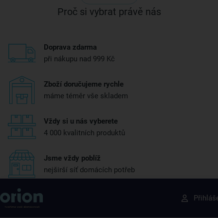
Proč si vybrat právě nás
Doprava zdarma
při nákupu nad 999 Kč
Zboží doručujeme rychle
máme téměr vše skladem
Vždy si u nás vyberete
4 000 kvalitních produktů
Jsme vždy poblíž
nejširší síť domácích potřeb
Získejte rady, recepty a tipy na slevy dřív než
Přihláš
ostatní