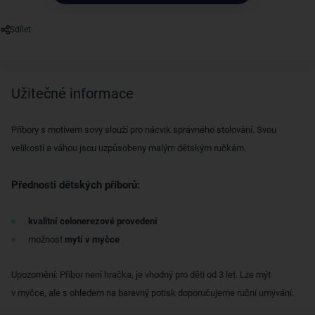
Sdílet
Užitečné informace
Příbory s motivem sovy slouží pro nácvik správného stolování. Svou
velikostí a váhou jsou uzpůsobeny malým dětským ručkám.
Přednosti dětských příborů:
kvalitní celonerezové provedení
možnost
mytí v myčce
Upozornění: Příbor není hračka, je vhodný pro děti od 3 let. Lze mýt
v myčce, ale s ohledem na barevný potisk doporučujeme ruční umývání.