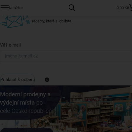
Přihlaste se k odběru našeho newsletteru.
Nabídka
0,00 Kč
U nás vždy najdete zajímavé akce, slevy, novinky v sortimentu
i recepty, které si oblíbíte.
Váš e-mail
Přihlásit k odběru
Moderní prodejny a
výdejní místa
po
celé České republice