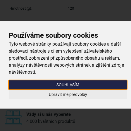
Hmotnost (g):
120
Více parametrů
(5)
Používáme soubory cookies
Tyto webové stránky používají soubory cookies a další
Proč si vybrat právě nás
sledovací nástroje s cílem vylepšení uživatelského
prostředí, zobrazení přizpůsobeného obsahu a reklam,
analýzy návštěvnosti webových stránek a zjištění zdroje
Doprava zdarma
návštěvnosti.
při nákupu nad 999 Kč
SOUHLASÍM
Zboží doručujeme rychle
Upravit mé předvolby
máme téměr vše skladem
Vždy si u nás vyberete
4 000 kvalitních produktů