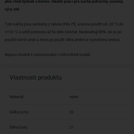
plné chuti bylinek a koření. Ideální jsou i pro suché potraviny, uzeniny,
sýry atd.
Tyto sáčky jsou vyrobeny z nylonu (PA)-PE, snesou použití od -20 °C do
+110 °C a udrží potraviny až 5x déle čerstvé. Neobsahují BPA, lze je po
použití ručně umýt a znovu je použít. Míra plnění je vyznačena ryskou.
Nejsou vhodné k rozmrazování v mikrovlnné troubě.
Vlastnosti produktu
Materiál:
nylon
Délka (cm):
22
Šířka (cm):
21