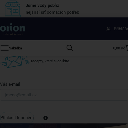
Jsme vždy poblíž
nejširší síť domácích potřeb
Získejte rady, recepty a tipy na slevy dřív než
Přihláš
ostatní
Přihlaste se k odběru našeho newsletteru.
Nabídka
0,00 Kč
U nás vždy najdete zajímavé akce, slevy, novinky v sortimentu
i recepty, které si oblíbíte.
Váš e-mail
Přihlásit k odběru