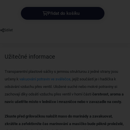
Přidat do košíku
Sdílet
Užitečné informace
Transparentní plastové sáčky s jemnou strukturou z jedné strany jsou
určeny k
vakuování potravin ve svářečce
, jejíž součástí je i hadička k
odsávání vzduchu přes ventil. Uložené suché nebo mokré potraviny si
zachovají díky odsátí vzduchu přes ventil v horní části
čerstvost, aroma a
navíc ušetříte místo v ledničce i mrazničce nebo v zavazadle na cesty.
Zkuste před grilovačkou naložit maso do marinády a zavakuovat,
zkrátíte a zefektivníte čas marinování a masíčko bude pěkně proleželé,