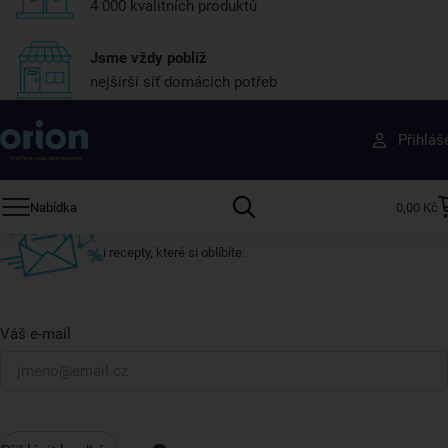
4 000 kvalitních produktů
Jsme vždy poblíž
nejširší síť domácích potřeb
Získejte rady, recepty a tipy na slevy dřív než
Přihláš
ostatní
Přihlaste se k odběru našeho newsletteru.
Nabídka
0,00 Kč
U nás vždy najdete zajímavé akce, slevy, novinky v sortimentu
i recepty, které si oblíbíte.
Váš e-mail