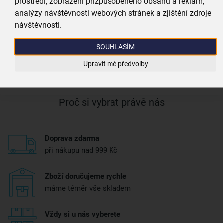
prostředí, zobrazení přizpůsobeného obsahu a reklam,
Šířka (cm):
16
analýzy návštěvnosti webových stránek a zjištění zdroje
návštěvnosti.
Výška (cm):
8
SOUHLASÍM
Upravit mé předvolby
Více parametrů
(4)
Proč si vybrat právě nás
Doprava zdarma
při nákupu nad 999 Kč
Zboží doručujeme rychle
máme téměr vše skladem
Vždy si u nás vyberete