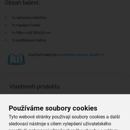
Obsah balení:
1x vakuová svářečka
1x napájecí kabel
1x fólie v roli 300x20 cm
1x podtlaková hadice
Součástí balení je i
podrobný návod k použití >>
Vlastnosti produktu
Materiál:
plast, kov
Používáme soubory cookies
Tyto webové stránky používají soubory cookies a další
Délka (cm):
40
sledovací nástroje s cílem vylepšení uživatelského