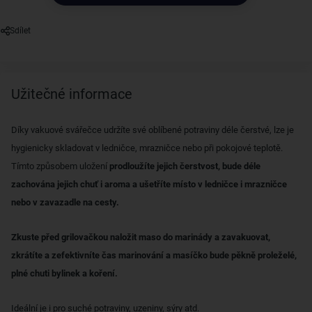
Sdílet
Užitečné informace
Díky vakuové svářečce udržíte své oblíbené potraviny déle čerstvé, lze je
hygienicky skladovat v ledničce, mrazničce nebo při pokojové teplotě.
Tímto způsobem uložení
prodloužíte jejich čerstvost, bude déle
zachována jejich chuť i aroma a ušetříte místo v ledničce i mrazničce
nebo v zavazadle na cesty.
Zkuste před grilovačkou naložit maso do marinády a zavakuovat,
zkrátíte a zefektivníte čas marinování a masíčko bude pěkně proleželé,
plné chuti bylinek a koření.
Ideální je i pro suché potraviny, uzeniny, sýry atd.