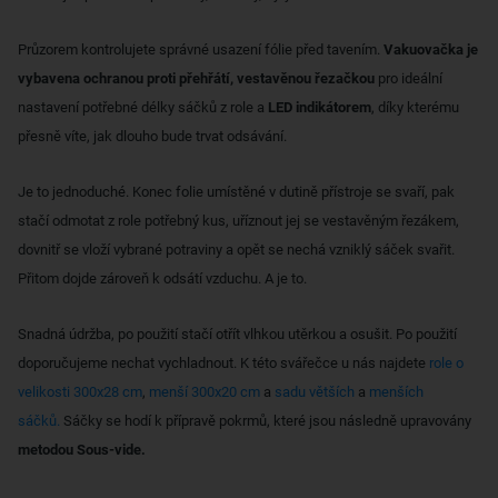
Průzorem kontrolujete správné usazení fólie před tavením.
Vakuovačka je
vybavena ochranou proti přehřátí, vestavěnou řezačkou
pro ideální
nastavení potřebné délky sáčků z role a
LED indikátorem
, díky kterému
přesně víte, jak dlouho bude trvat odsávání.
Je to jednoduché. Konec folie umístěné v dutině přístroje se svaří, pak
stačí odmotat z role potřebný kus, uříznout jej se vestavěným řezákem,
dovnitř se vloží vybrané potraviny a opět se nechá vzniklý sáček svařit.
Přitom dojde zároveň k odsátí vzduchu. A je to.
Snadná údržba, po použití stačí otřít vlhkou utěrkou a osušit. Po použití
doporučujeme nechat vychladnout. K této svářečce u nás najdete
role o
velikosti 300x28 cm
,
menší 300x20 cm
a
sadu větších
a
menších
sáčků.
Sáčky se hodí k přípravě pokrmů, které jsou následně upravovány
metodou Sous-vide.