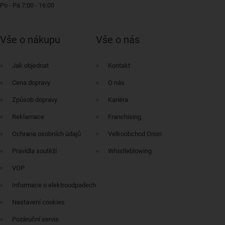
Po - Pá 7:00 - 16:00
Vše o nákupu
Vše o nás
Jak objednat
Kontakt
Cena dopravy
O nás
Způsob dopravy
Kariéra
Reklamace
Franchising
Ochrana osobních údajů
Velkoobchod Orion
Pravidla soutěží
Whistleblowing
VOP
Informace o elektroodpadech
Nastavení cookies
Pozáruční servis