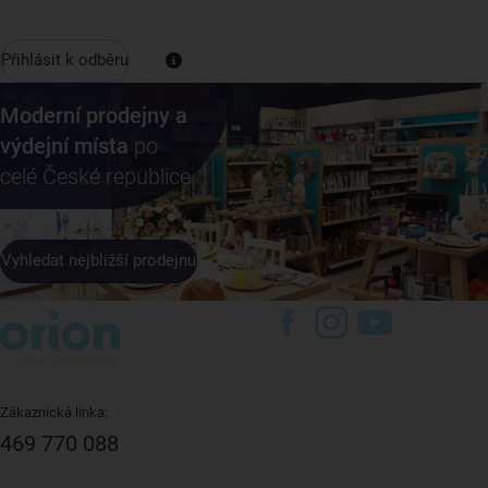
Přihlásit k odběru
Moderní prodejny a
výdejní místa
po
celé České republice
Vyhledat nejbližší prodejnu
Zákaznická linka:
469 770 088