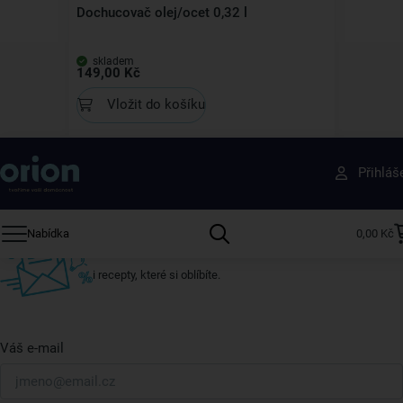
Dochucovač olej/ocet 0,32 l
skladem
149,00 Kč
Vložit do košíku
Získejte rady, recepty a tipy na slevy dřív než
Přihláš
ostatní
Přihlaste se k odběru našeho newsletteru.
Nabídka
0,00 Kč
U nás vždy najdete zajímavé akce, slevy, novinky v sortimentu
i recepty, které si oblíbíte.
Váš e-mail