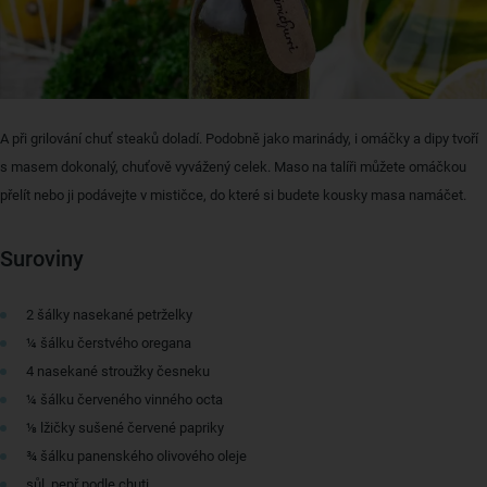
A při grilování chuť steaků doladí. Podobně jako marinády, i omáčky a dipy tvoří
s masem dokonalý, chuťově vyvážený celek. Maso na talíři můžete omáčkou
přelít nebo ji podávejte v mističce, do které si budete kousky masa namáčet.
Suroviny
2 šálky nasekané petrželky
¼ šálku čerstvého oregana
4 nasekané stroužky česneku
¼ šálku červeného vinného octa
⅛ lžičky sušené červené papriky
¾ šálku panenského olivového oleje
sůl, pepř podle chuti