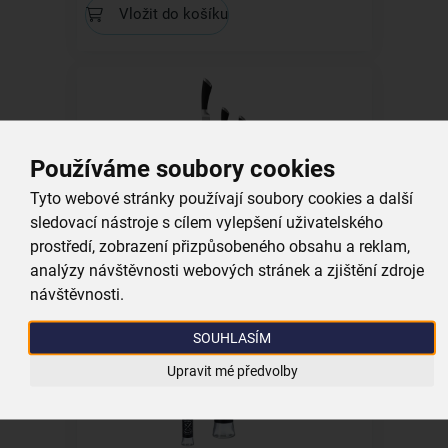
Vložit do košíku
Používáme soubory cookies
Kuchyňský nůž Motion sada 3 ks
Tyto webové stránky používají soubory cookies a další
sledovací nástroje s cílem vylepšení uživatelského
skladem
prostředí, zobrazení přizpůsobeného obsahu a reklam,
599,00 Kč
analýzy návštěvnosti webových stránek a zjištění zdroje
Vložit do košíku
návštěvnosti.
SOUHLASÍM
Upravit mé předvolby