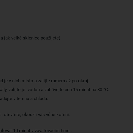
 a jak velké sklenice použijete)
d je v nich místo a zalijte rumem až po okraj.
aly, zalijte je vodou a zahřívejte cca 15 minut na 80 °C.
adujte v temnu a chladu.
i otevřete, okouzlí vás vůně koření.
rilovat 10 minut v zavařovacím hrnci.