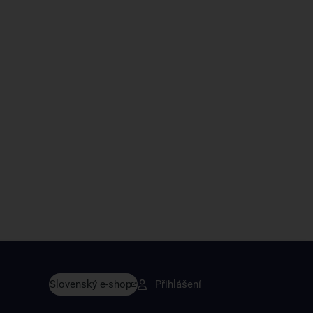
vy dřív než ostatní
Slovenský e-shop
Přihlášení
y v sortimentu i recepty, které si oblíbíte.