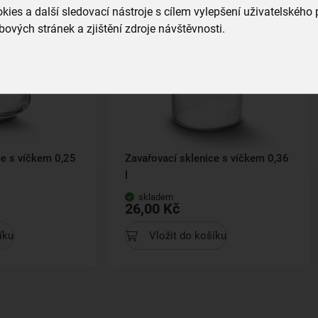
ies a další sledovací nástroje s cílem vylepšení uživatelského
ových stránek a zjištění zdroje návštěvnosti.
ce s víčkem 0,25
Zavařovací sklenice s víčkem 0,36
l
skladem
26,00 Kč
íku
Vložit do košíku