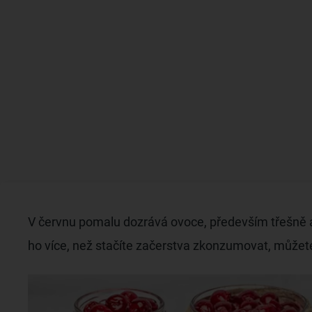
V červnu pomalu dozrává ovoce, především třešně a
ho více, než stačíte začerstva zkonzumovat, můžete