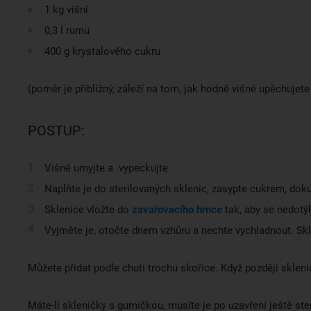
1 kg višní
0,3 l rumu
400 g krystalového cukru
(poměr je přibližný, záleží na tom, jak hodně višně upěchujete
POSTUP:
Višně umyjte a vypeckujte.
Naplňte je do sterilovaných sklenic, zasypte cukrem, doku
Sklenice vložte do
zavařovacího hrnce
tak, aby se nedotýk
Vyjměte je, otočte dnem vzhůru a nechte vychladnout. Skl
Můžete přidat podle chuti trochu skořice. Když později sklenic
Máte-li skleničky s gumičkou, musíte je po uzavření ještě ste