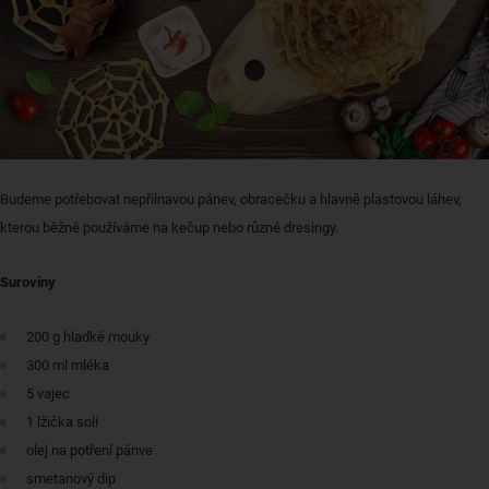
Budeme potřebovat nepřilnavou pánev, obracečku a hlavně plastovou láhev,
kterou běžně používáme na kečup nebo různé dresingy.
Suroviny
200 g hladké mouky
300 ml mléka
5 vajec
1 lžička soli
olej na potření pánve
smetanový dip