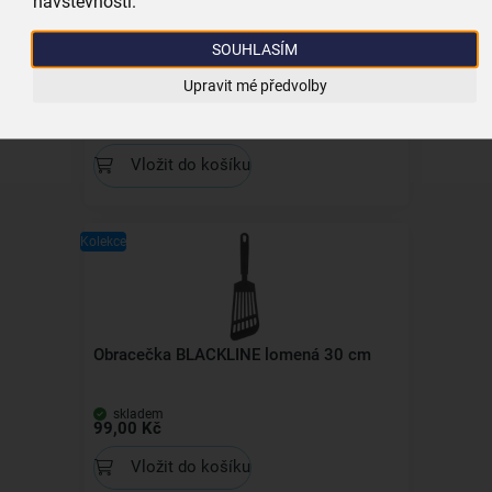
návštěvnosti.
SOUHLASÍM
Šlehací mísa Reno pr. 21,5 cm
Upravit mé předvolby
skladem
99,00 Kč
Vložit do košíku
Kolekce
Obracečka BLACKLINE lomená 30 cm
skladem
99,00 Kč
Vložit do košíku