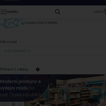
Přihlaste se k odběru našeho newsletteru.
Nabídka
0,00 Kč
U nás vždy najdete zajímavé akce, slevy, novinky v sortimentu
i recepty, které si oblíbíte.
Váš e-mail
Přihlásit k odběru
Moderní prodejny a
výdejní místa
po
celé České republice