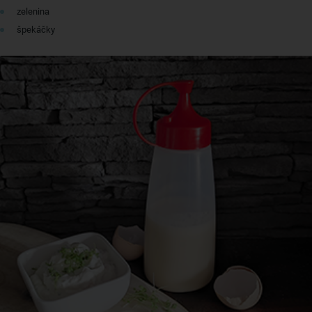
zelenina
špekáčky