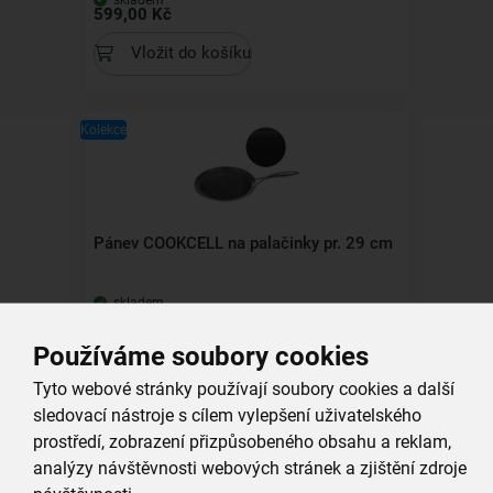
599,00 Kč
Vložit do košíku
Kolekce
Pánev COOKCELL na palačinky pr. 29 cm
skladem
999,00 Kč
Používáme soubory cookies
Vložit do košíku
Tyto webové stránky používají soubory cookies a další
sledovací nástroje s cílem vylepšení uživatelského
prostředí, zobrazení přizpůsobeného obsahu a reklam,
analýzy návštěvnosti webových stránek a zjištění zdroje