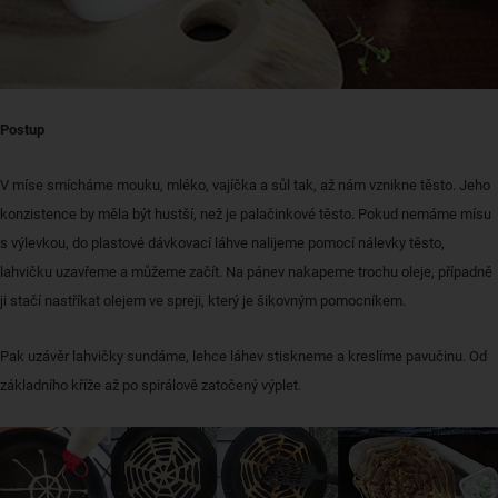
Postup
V míse smícháme mouku, mléko, vajíčka a sůl tak, až nám vznikne těsto. Jeho
konzistence by měla být hustší, než je palačinkové těsto. Pokud nemáme mísu
s výlevkou, do plastové dávkovací láhve nalijeme pomocí nálevky těsto,
lahvičku uzavřeme a můžeme začít. Na pánev nakapeme trochu oleje, případně
ji stačí nastříkat olejem ve spreji, který je šikovným pomocníkem.
Pak uzávěr lahvičky sundáme, lehce láhev stiskneme a kreslíme pavučinu. Od
základního kříže až po spirálově zatočený výplet.