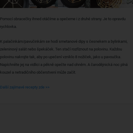
Pomocí obracečky ihned otáčíme a opečeme i z druhé strany. Je to opravdu
rychlovka.
K palačinkám/pavučinkám se hodí smetanové dipy s česnekem a bylinkami,
zeleninový salát nebo špekáček. Ten stačí rozříznout na polovinu. Každou
polovinu nakrojte tak, aby po upečení vzniklo 8 nožiček, jako u pavoučka.
Napíchněte jej na vidlici a pěkně opečte nad ohněm. A čarodějnická noc plná
kouzel a netradičního občerstvení může začít.
Další zajímavé recepty zde >>