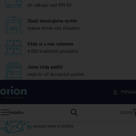
při nákupu nad 999 Kč
Zboží doručujeme rychle
máme téměr vše skladem
Vždy si u nás vyberete
4 000 kvalitních produktů
Jsme vždy poblíž
nejširší síť domácích potřeb
Získejte rady, recepty a tipy na slevy dřív než
Přihláš
ostatní
Přihlaste se k odběru našeho newsletteru.
Nabídka
0,00 Kč
U nás vždy najdete zajímavé akce, slevy, novinky v sortimentu
i recepty, které si oblíbíte.