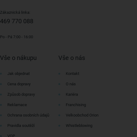
Zákaznická linka:
469 770 088
Po - Pá 7:00 - 16:00
Vše o nákupu
Vše o nás
Jak objednat
Kontakt
Cena dopravy
O nás
Způsob dopravy
Kariéra
Reklamace
Franchising
Ochrana osobních údajů
Velkoobchod Orion
Pravidla soutěží
Whistleblowing
VOP