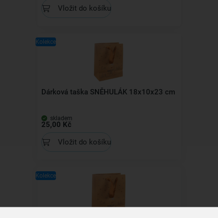
Vložit do košíku
Kolekce
Dárková taška SNĚHULÁK 18x10x23 cm
skladem
25,00 Kč
Vložit do košíku
Kolekce