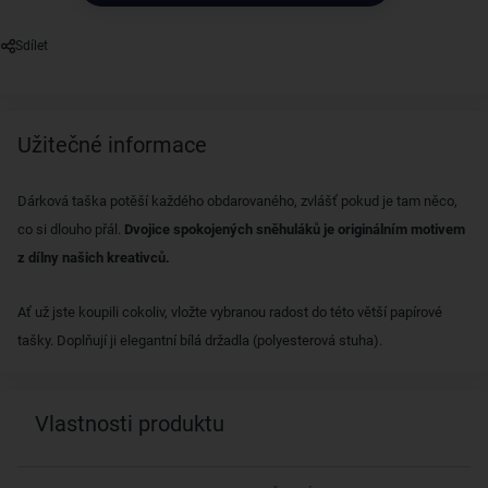
Sdílet
Užitečné informace
Dárková taška potěší každého obdarovaného, zvlášť pokud je tam něco,
co si dlouho přál.
Dvojice spokojených sněhuláků je originálním motivem
z dílny našich kreativců.
Ať už jste koupili cokoliv, vložte vybranou radost do této větší papírové
tašky. Doplňují ji elegantní bílá držadla (polyesterová stuha).
Vlastnosti produktu