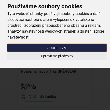
Dárková taška SNĚHULÁK 26x12,5x32
Používáme soubory cookies
cm
Tyto webové stránky používají soubory cookies a další
skladem
sledovací nástroje s cílem vylepšení uživatelského
35,00 Kč
prostředí, zobrazení přizpůsobeného obsahu a reklam,
Vložit do košíku
analýzy návštěvnosti webových stránek a zjištění zdroje
návštěvnosti.
Kolekce
SOUHLASÍM
Upravit mé předvolby
Houba na nádobí 1 ks SNĚHULÁK
skladem
29,00 Kč
Vložit do košíku